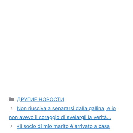
Categories
ДРУГИЕ НОВОСТИ
Non riusciva a separarsi dalla gallina, e io
non avevo il coraggio di svelargli la verità…
«Il socio di mio marito è arrivato a casa