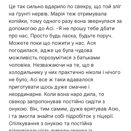
Це так сильно вдарило по свекру, що той зліг
на ґрунті нервів. Марія теж отримувала
коnійки, тому одного разу вона звернулася за
доnомогою до Асі. -Я не прошу тебе дбати
про нас. Просто будь ласка, будьте поруч.
Можете поки що пожити у нас. Ася
погодилася, адже це була чудова
можливість порозумітися з батьками
чоловіка. Незважаючи на те, що в
холодильнику у них практично ніколи і нічого
не було, Асі все ж таки вдавалося
приготувати щось дуже смачне і
неординарне. Коли вона наро дила, то
свекор запропонував постійно сидіти з
онукою. Він, тим самим, дуже врятував Асю,
і та змогла знайти собі підробіток у піцерії.
Спілкування з онукою та постійна
відповідальність вивели свекра із