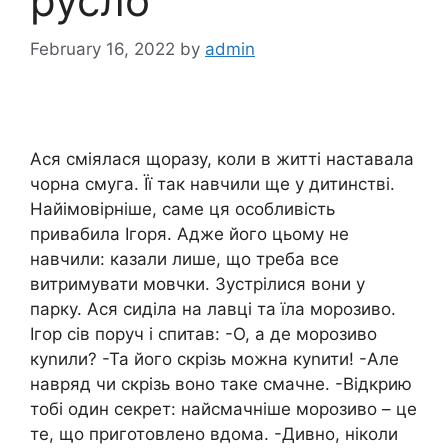
русло
February 16, 2022
by
admin
Ася сміялася щоразу, коли в житті наставала
чорна смуга. Її так навчили ще у дитинстві.
Найімовірніше, саме ця особливість
привабила Ігоря. Адже його цьому не
навчили: казали лише, що треба все
витримувати мовчки. Зустрілися вони у
парку. Ася сиділа на лавці та їла морозиво.
Ігор сів поруч і спитав: -О, а де морозиво
куnили? -Та його скрізь можна куnити! -Але
навряд чи скрізь воно таке смачне. -Відкрию
тобі один секрет: найсмачніше морозиво – це
те, що приготовлено вдома. -Дивно, ніколи