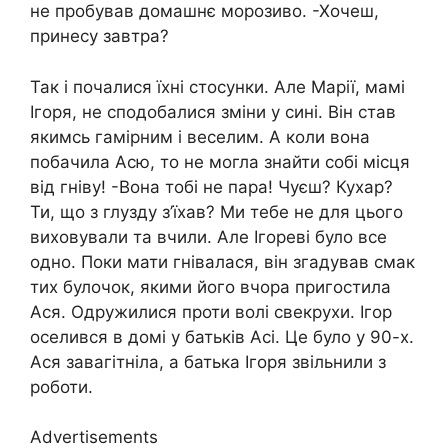
не пробував домашнє морозиво. -Хочеш,
принесу завтра?
Так і почалися їхні стосунки. Але Марії, мамі
Ігоря, не сподобалися зміни у сині. Він став
якимсь гамірним і веселим. А коли вона
побачила Асю, то не могла знайти собі місця
від гніву! -Вона тобі не пара! Чуєш? Кухар?
Ти, що з глузду з’їхав? Ми тебе не для цього
виховували та вчили. Але Ігореві було все
одно. Поки мати гнівалася, він згадував смак
тих булочок, якими його вчора пригостила
Ася. Одружилися проти волі свекрухи. Ігор
оселився в домі у батьків Асі. Це було у 90-х.
Ася завагітніла, а батька Ігоря звільнили з
роботи.
Advertisements