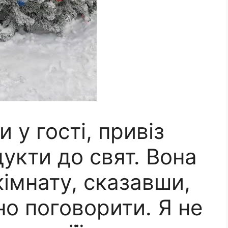
 у гості, привіз
дукти до свят. Вона
кімнату, сказавши,
о поговорити. Я не