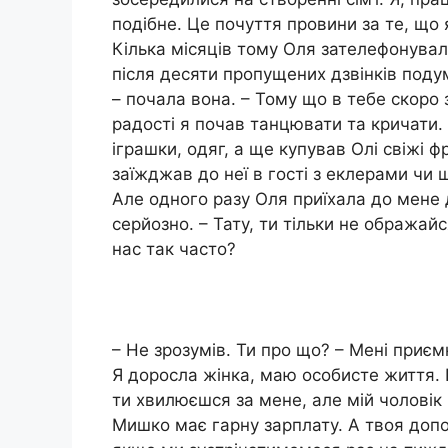
подібне. Це почуття провини за те, що я
Кілька місяців тому Оля зателефонувала 
після десяти пропущених дзвінків подум
– почала вона. – Тому що в тебе скоро 
радості я почав танцювати та кричати. 
іграшки, одяг, а ще купував Олі свіжі фр
заїжджав до неї в гості з еклерами чи 
Але одного разу Оля приїхала до мене
серйозно. – Тату, ти тільки не ображай
нас так часто?
– Не зрозумів. Ти про що? – Мені приє
Я доросла жінка, маю особисте життя. 
ти хвилюєшся за мене, але мій чоловік 
Мишко має гарну зарплату. А твоя доп