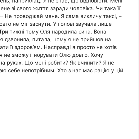
нь, наприклад. Я не знав, що відповісти. Мені
не зі свого життя заради чоловіка. Чи така її
 – Не проводжай мене. Я сама викличу таксі, –
довго не міг заснути. У голові звучала лише
 Три тижні тому Оля народила сина. Вона
ля дзвонила, питала, чому я не прийшов на
ати її здоров’ям. Насправді я просто не хотів
ле я не зможу ігнорувати Олю довго. Хочу
на руках. Що мені робити? Як вчинити? Я не
аю себе непотрібним. Хто з нас має рацію у цій