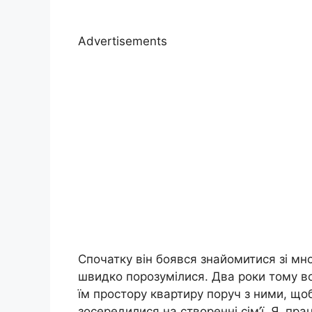
Advertisements
Спочатку він боявся знайомитися зі мн
швидко порозумілися. Два роки тому 
їм простору квартиру поруч з ними, що
зосередилися на створенні сім’ї. Я, п