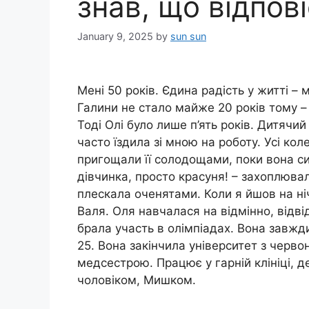
знав, що відпові
January 9, 2025
by
sun sun
Мені 50 років. Єдина радість у житті –
Галини не стало майже 20 років тому –
Тоді Олі було лише п’ять років. Дитячи
часто їздила зі мною на роботу. Усі ко
пригощали її солодощами, поки вона си
дівчинка, просто красуня! – захоплюва
плескала оченятами. Коли я йшов на ні
Валя. Оля навчалася на відмінно, відві
брала участь в олімпіадах. Вона завжд
25. Вона закінчила університет з черв
медсестрою. Працює у гарній клініці, д
чоловіком, Мишком.