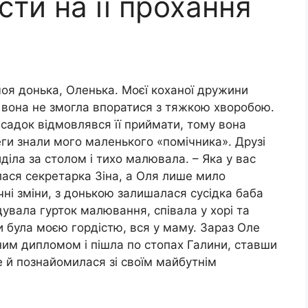
сти на її прохання
 моя донька, Оленька. Моєї коханої дружини
 вона не змогла впоратися з тяжкою хворобою.
й садок відмовлявся її приймати, тому вона
леги знали мого маленького «помічника». Друзі
діла за столом і тихо малювала. – Яка у вас
лася секретарка Зіна, а Оля лише мило
чні зміни, з донькою залишалася сусідка баба
дувала гурток малювання, співала у хорі та
и була моєю гордістю, вся у маму. Зараз Оле
оним дипломом і пішла по стопах Галини, ставши
е й познайомилася зі своїм майбутнім