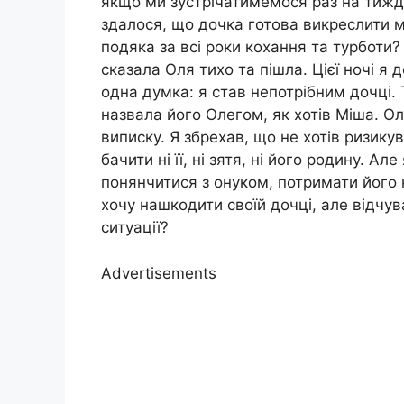
якщо ми зустрічатимемося раз на тижде
здалося, що дочка готова викреслити ме
подяка за всі роки кохання та турботи?
сказала Оля тихо та пішла. Цієї ночі я 
одна думка: я став непотрібним дочці.
назвала його Олегом, як хотів Міша. О
виписку. Я збрехав, що не хотів ризикув
бачити ні її, ні зятя, ні його родину. А
понянчитися з онуком, потримати його 
хочу нашкодити своїй дочці, але відчув
ситуації?
Advertisements