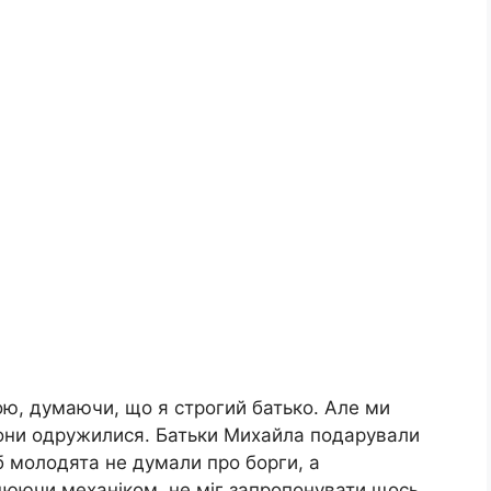
ою, думаючи, що я строгий батько. Але ми
вони одружилися. Батьки Михайла подарували
б молодята не думали про борги, а
рацюючи механіком, не міг запропонувати щось