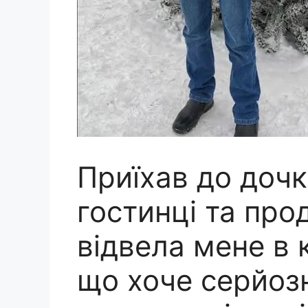
Приїхав до дочки
гостинці та про
відвела мене в 
що хоче серйозн