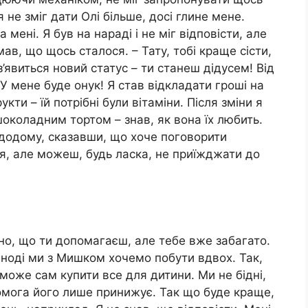
 не зміг дати Олі більше, досі глине мене.
мені. Я був на нараді і не міг відповісти, але
ав, що щось сталося. – Тату, тобі краще сісти,
з’явиться новий статус – ти станеш дідусем! Від
У мене буде онук! Я став відкладати гроші на
укти – їй потрібні були вітаміни. Після зміни я
шоколадним тортом – знав, як вона їх любить.
 додому, сказавши, що хоче поговорити
ся, але можеш, будь ласка, не приїжджати до
мно, що ти допомагаєш, але тебе вже забагато.
Іноді ми з Мишком хочемо побути вдвох. Так,
може сам купити все для дитини. Ми не бідні,
омога його лише принижує. Так що буде краще,