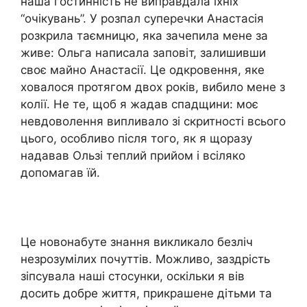
наша гостинність не виправдала їхніх
“очікувань”. У розпал суперечки Анастасія
розкрила таємницю, яка зачепила мене за
живе: Ольга написала заповіт, залишивши
своє майно Анастасії. Це одкровення, яке
ховалося протягом двох років, вибило мене з
колії. Не те, щоб я жадав спадщини: моє
невдоволення випливало зі скритності всього
цього, особливо після того, як я щоразу
надавав Ользі теплий прийом і всіляко
допомагав їй.
Це новонабуте знання викликало безліч
незрозумілих почуттів. Можливо, заздрість
зіпсувала наші стосунки, оскільки я вів
досить добре життя, прикрашене дітьми та