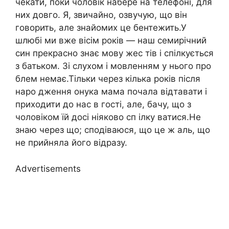
чекати, поки чоловік набере на телефоні, для
них довго. Я, звичайно, озвучую, що він
говорить, але знайомих це бентежить.У
шлюбі ми вже вісім років — наш семирічний
син прекрасно знає мову жес тів і спілкується
з батьком. Зі слухом і мовленням у нього про
блем немає.Тільки через кілька років після
наро дження онука мама почала відтавати і
приходити до нас в гості, але, бачу, що з
чоловіком їй досі ніяково сп ілку ватися.Не
знаю через що; сподіваюся, що це ж аль, що
не прийняла його відразу.
Advertisements