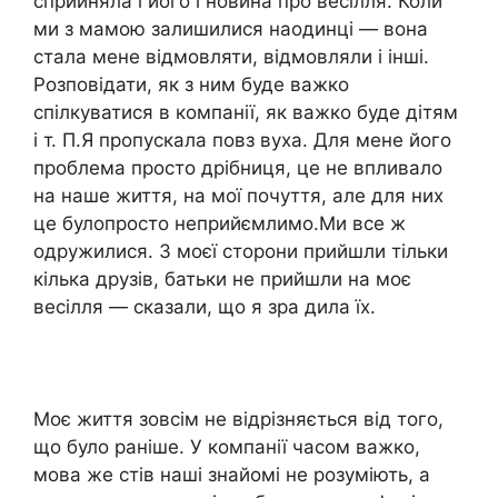
сприйняла і його і новина про весілля. Коли
ми з мамою залишилися наодинці — вона
стала мене відмовляти, відмовляли і інші.
Розповідати, як з ним буде важко
спілкуватися в компанії, як важко буде дітям
і т. П.Я пропускала повз вуха. Для мене його
проблема просто дрібниця, це не впливало
на наше життя, на мої почуття, але для них
це булопросто неприйємлимо.Ми все ж
одружилися. З моєї сторони прийшли тільки
кілька друзів, батьки не прийшли на моє
весілля — сказали, що я зра дила їх.
Моє життя зовсім не відрізняється від того,
що було раніше. У компанії часом важко,
мова же стів наші знайомі не розуміють, а