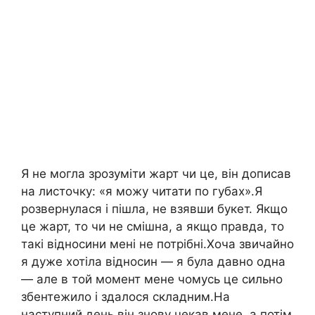
Я не могла зрозуміти жарт чи це, він дописав
на листочку: «я можу читати по губах».Я
розвернулася і пішла, не взявши букет. Якщо
це жарт, то чи не смішна, а якщо правда, то
такі відносини мені не потрібні.Хоча звичайно
я дуже хотіла відносин — я була давно одна
— але в той момент мене чомусь це сильно
збентежило і здалося складним.На
наступний день він знову чекав мене, а потім