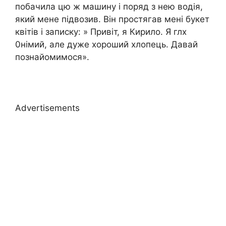
побачила цю ж машину і поряд з нею водія,
який мене підвозив. Він простягав мені букет
квітів і записку: » Привіт, я Кирило. Я глx
0німий, але дуже хороший хлопець. Давай
познайомимося».
Advertisements