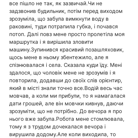
все пішло не так, як зазвичай.Чи не
задзвонив будильник, потім перед виходом
зрозуміла, що забула вимкнути воду в
раковині, туди потрапила губка, і почався
потоп. Далі повз мене просто пролетіла моя
маршрутка і я вирішила зловити
машину.Зупинився красивий позашляховик,
щось мене в ньому збентежило, але я
спізнювалася і села. Сказала куди їду. Мені
здалося, що чоловік мене не зрозумів і я
повторила, додавши до своїх слів орієнтир,
який в місті знали точно все.Водій весь час
мовчав, а коли ми прибули, то я намагалася
дати грошей, але він мовчки кивнув, даючи
зрозуміти, що не потрібно. До вечора я про
нього вже забула.Робота мене стомлювала,
тому я з трудом дочекалася вечора і
вирушила додому.Але коли виходила, то