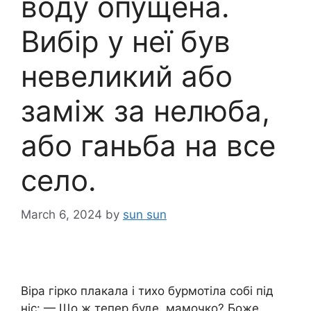
воду опущена.
Вибір у неї був
невеликий або
заміж за нелюба,
або ганьба на все
село.
March 6, 2024
by
sun sun
Віра гірко плакала і тихо бурмотіла собі під
ніс: — Що ж тепер буде, мамочко? Боже,