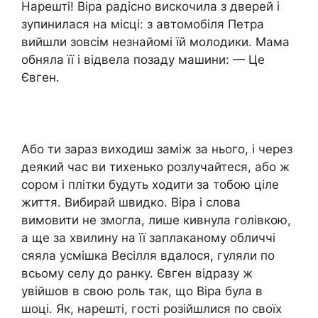
Нарешті! Віра радісно вискочила з дверей і
зупинилася на місці: з автомобіля Петра
вийшли зовсім незнайомі їй молодики. Мама
обняла її і відвела позаду машини: — Це
Євген.
Або ти зараз виходиш заміж за нього, і через
деякий час ви тихенько розлучайтеся, або ж
сором і плітки будуть ходити за тобою ціле
життя. Вибирай швидко. Віра і слова
вимовити не змогла, лише кивнула голівкою,
а ще за хвилину на її заплаканому обличчі
сяяла усмішка Весілля вдалося, гуляли по
всьому селу до ранку. Євген відразу ж
увійшов в свою роль так, що Віра була в
шоці. Як, нарешті, гості розійшлися по своїх