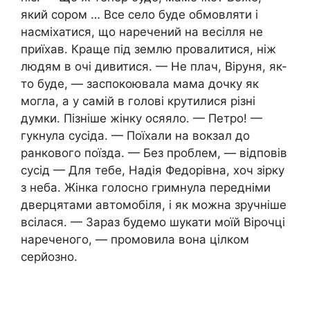
який сором … Все село буде обмовляти і
насміхатися, що наречений на весілля не
приїхав. Краще під землю провалитися, ніж
людям в очі дивитися. — Не плач, Віруня, як-
то буде, — заспокоювала мама дочку як
могла, а у самій в голові крутилися різні
думки. Пізніше жінку осяяло. — Петро! —
гукнула сусіда. — Поїхали на вокзал до
ранкового поїзда. — Без проблем, — відповів
сусід — Для тебе, Надія Федорівна, хоч зірку
з неба. Жінка голосно гримнула передніми
дверцятами автомобіля, і як можна зручніше
всілася. — Зараз будемо шукати моїй Вірочці
нареченого, — промовила вона цілком
серйозно.