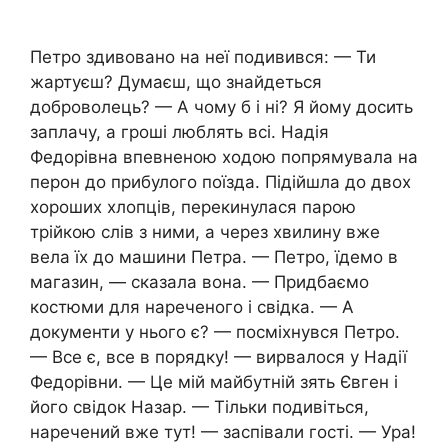
Петро здивовано на неї подивився: — Ти
жартуєш? Думаєш, що знайдеться
доброволець? — А чому б і ні? Я йому досить
заплачу, а гроші люблять всі. Надія
Федорівна впевненою ходою попрямувала на
перон до прибулого поїзда. Підійшла до двох
хороших хлопців, перекинулася парою
трійкою слів з ними, а через хвилину вже
вела їх до машини Петра. — Петро, їдемо в
магазин, — сказала вона. — Придбаємо
костюми для нареченого і свідка. — А
документи у нього є? — посміхнувся Петро.
— Все є, все в порядку! — вирвалося у Надії
Федорівни. — Це мій майбутній зять Євген і
його свідок Назар. — Тільки подивіться,
наречений вже тут! — заспівали гості. — Ура!