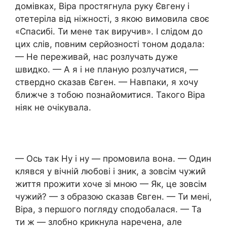
домівках, Віра простягнула руку Євгену і
отетеріла від ніжності, з якою вимовила своє
«Спасибі. Ти мене так виручив». І слідом до
цих слів, повним серйозності тоном додала:
— Не переживай, нас розлучать дуже
швидко. — А я і не планую розлучатися, —
ствердно сказав Євген. — Навпаки, я хочу
ближче з тобою познайомитися. Такого Віра
ніяк не очікувала.
— Ось так Ну і ну — промовила вона. — Один
клявся у вічній любові і зник, а зовсім чужий
життя прожити хоче зі мною — Як, це зовсім
чужий? — з образою сказав Євген. — Ти мені,
Віра, з першого погляду сподобалася. — Та
ти ж — злобно крикнула наречена, але