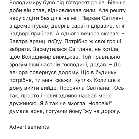
Володимиру було під п’ятдесят років. Більше
доби він спав, відновлював сили. Але решту
часу сидіти без діла не міг. Паркан Світлані
відремонтував, двері в сараї підправив, сніг
надворі прибрав. А одного вечора сказав: –
Завтра вранці поїду. Потрібно ж свої гроші
забрати. Засмутилася Світлана, не хотіла,
щоб Володимир виїжджав. Той правильно
зрозумівши настрій господині, додав: – До
вечора повернуся додому. Що в будинку
потрібне, ти мені скажи. Куплю. Коли ще з
дому вийти вийде. Просяяла Світлана. “Ось
так, просто і невигадливо назвав мене
дружиною. Я б так не змогла. Чоловік!”,
думала вона, готуючи йому їжу на дорогу.
Advertisements