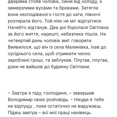
дверима стояв чоловік, синій від холоду, з
замерзлими вусами та бровами. Затягла
вона несподіваного гостя до хати, півночі
розтирала його. Той ніяк не міг відігрітися.
Начебто відтанув. Два дні боролася Світлана
за його життя, нарешті, небезпека пішла. На
четвертий день чоловік зміг говорити.
Виявилося, що він із села Малинівка, їхав до
сусіднього села, щоб отримати чесно
зароблені гроші, та заблукав. Плутав, плутав,
доки не вийшов до будинку Світлани.
– Завтра я піду, господиня, – завершив
Володимир свою розповідь. – Нікуди я тебе
не відпущу , поки остаточно не видужаєш.
Підеш завтра – всі мої праці нанівець.