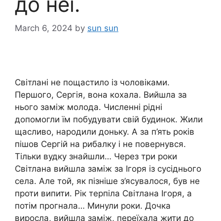
до неї.
March 6, 2024
by
sun sun
Світлані не пощастило із чоловіками.
Першого, Сергія, вона кохала. Вийшла за
нього заміж молода. Численні рідні
допомогли їм побудувати свій будинок. Жили
щасливо, народили доньку. А за п’ять років
пішов Сергій на рибалку і не повернувся.
Тільки вудку знайшли… Через три роки
Світлана вийшла заміж за Ігоря із сусіднього
села. Але той, як пізніше з’ясувалося, був не
проти випити. Рік терпіла Світлана Ігоря, а
потім прогнала… Минули роки. Дочка
виросла, вийшла заміж, переїхала жити до