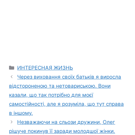
Categories
ИНТЕРЕСНАЯ ЖИЗНЬ
Через виховання своїх батьків я виросла
відстороненою та нетовариською. Вони
казали, що так потрібно для моєї
самостійності, але я розуміла, що тут справа
в іншому.
Незважаючи на сльози дружини, Олег
рішуче покинув її заради молодшої жінки.