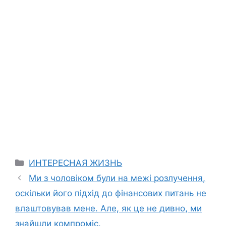
Categories
ИНТЕРЕСНАЯ ЖИЗНЬ
Ми з чоловіком були на межі розлучення,
оскільки його підхід до фінансових питань не
влаштовував мене. Але, як це не дивно, ми
знайшли компроміс.