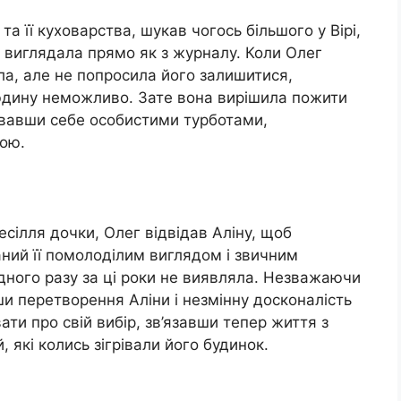
а її куховарства, шукав чогось більшого у Вірі,
і виглядала прямо як з журналу. Коли Олег
ала, але не попросила його залишитися,
юдину неможливо. Зате вона вирішила пожити
увавши себе особистими турботами,
ою.
сілля дочки, Олег відвідав Аліну, щоб
аний її помолоділим виглядом і звичним
одного разу за ці роки не виявляла. Незважаючи
ши перетворення Аліни і незмінну досконалість
ати про свій вибір, зв’язавши тепер життя з
, які колись зігрівали його будинок.