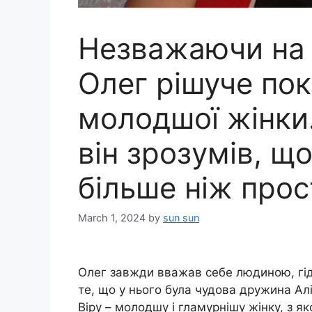
Незважаючи на 
Олег рішуче пок
молодшої жінки
він зрозумів, щ
більше ніж прос
March 1, 2024
by
sun sun
Олег завжди вважав себе людиною, гід
те, що у нього була чудова дружина Алі
Віру – молодшу і гламурнішу жінку, з я