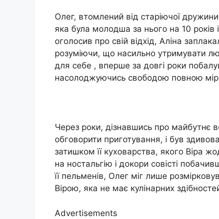
Олег, втомлений від старіючої дружини т
яка була молодша за нього на 10 років 
оголосив про свій відхід, Аліна заплак
розуміючи, що насильно утримувати л
для себе , вперше за довгі роки побал
насолоджуючись свободою повною мір
Через роки, дізнавшись про майбутнє ве
обговорити приготування, і був здивов
затишком її куховарства, якого Віра ж
на ностальгію і докори совісті побачив
її пельменів, Олег міг лише розмірковув
Вірою, яка не має кулінарних здібностей
Advertisements