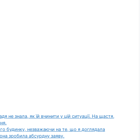
я не знала, як їй вчинити у цій ситуації. На щастя,
ня.
о будинку, незважаючи на те, що я доглядала
вона зробила абсурдну заяву.