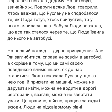
зібралася і поїхала додому. На автобусі,
звичайно ж. Подруги всяке Люді говорили.
Хтось вважав, що Руслану не сподобалося
те, як Люда готує, хтось припустив, то у
нього з’явилася інша. Бабуся Люди вважала,
що все так сталося через те, що Люда їздила
до нього на автобусі.
На перший погляд — дурне припущення. Але
їли заглибитися, справа не зовсім в автобусі,
а скоріше в тому, що ми самі своєю
поведінкою вчимо інших, як до нас
ставитися. Люда показала Руслану, що за
нею годі й приїхати на машині, можна не
дарувати квіти, можна не водити в дорогі
ресторани і, взагалі, можна не звертати
уваги. Це правило, дійсно, працює завжди і
всюди. Люди на підсвідомому рівні