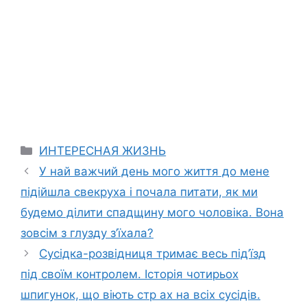
Categories
ИНТЕРЕСНАЯ ЖИЗНЬ
У най важчий день мого життя до мене
підійшла свекруха і почала питати, як ми
будемо ділити спадщину мого чоловіка. Вона
зовсім з глузду з’їхала?
Сусідка-розвідниця тримає весь під’їзд
під своїм контролем. Історія чотирьох
шпигунок, що віють стр ах на всіх сусідів.