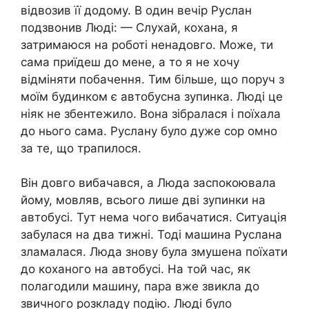
відвозив її додому. В один вечір Руслан
подзвонив Люді: — Слухай, кохана, я
затримаюся на роботі ненадовго. Може, ти
сама приїдеш до мене, а то я не хочу
відміняти побачення. Тим більше, що поруч з
моїм будинком є автобусна зупинка. Люді це
ніяк не збентежило. Вона зібралася і поїхала
до нього сама. Руслану було дуже сор омно
за те, що трапилося.
Він довго вибачався, а Люда заспокоювала
йому, мовляв, всього лише дві зупинки на
автобусі. Тут нема чого вибачатися. Ситуація
забулася на два тижні. Тоді машина Руслана
зламалася. Люда знову була змушена поїхати
до коханого на автобусі. На той час, як
полагодили машину, пара вже звикла до
звичного розкладу подію. Люді було