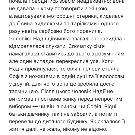
почала поводитись зовсім неадекватно: вона
не давала нікому поговорити з жінкою,
влаштовувала моторошні істерики, кидалася
до її сина виделками та тарілками і одного
разу навіть серйозно його поранила.
Чоловіка Надії дівчинка взагалі зненавиділа і
відмовлялася слухати. Спочатку сім’я
намагалася ставитись до цього з розумінням,
але один випадок перекреслив усе. Коли
Надія прокинулася, то біля її голови стояла
Софія з ножицями в одній руці та її волоссям
у другій. Для чого вона це зробила досі є
таємницею. Після цього чоловік Надії не
витримав і поставив жінку перед непростим
вибором — чи він із сином, чи Софія. Рідні
батьки дівчинку так і не забрали, а потім її
перевели до дитячого будинку. Як склалося її
життя далі, на жаль, нікому не відомо.