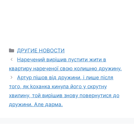
Categories
ДРУГИЕ НОВОСТИ
Наречений вирішив пустити жити в
квартиру нареченої свою колишню дружину.
Артур пішов від дружини, і лише після
того, як kоханка кинула його у скрутну
хвилину, той вирішив знову повернутися до
дружини. Але дарма.