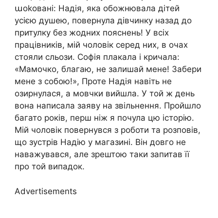
աоkовані: Надія, яка обожнювала дітей
усією душею, повернула дівчинку назад до
притулку без жодних пояснень! У всіх
працівників, мій чоловік серед них, в очах
стояли сльози. Софія плакала і кричала:
«Мамочко, благаю, не залишай мене! Забери
мене з собою!», Проте Надія навіть не
озирнулася, а мовчки вийшла. У той ж день
вона написала заяву на звільнення. Пройшло
багато років, перш ніж я почула цю історію.
Мій чоловік повернувся з роботи та розповів,
що зустрів Надію у магазині. Він довго не
наважувався, але зрештою таки запитав її
про той випадок.
Advertisements