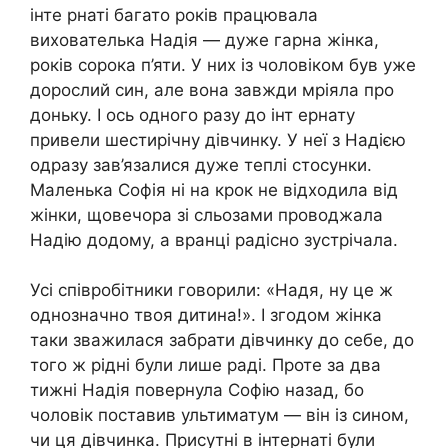
інте рнаті багато років працювала
вихователька Надія — дуже гарна жінка,
років сорока п’яти. У них із чоловіком був уже
дорослий син, але вона завжди мріяла про
доньку. І ось одного разу до інт ернату
привели шестирічну дівчинку. У неї з Надією
одразу зав’язалися дуже теплі стосунки.
Маленька Софія ні на крок не відходила від
жінки, щовечора зі сльозами проводжала
Надію додому, а вранці радісно зустрічала.
Усі співробітники говорили: «Надя, ну це ж
однозначно твоя дитина!». І згодом жінка
таки зважилася забрати дівчинку до себе, до
того ж рідні були лише раді. Проте за два
тижні Надія повернула Софію назад, бо
чоловік поставив ультиматум — він із сином,
чи ця дівчинка. Присутні в інтернаті були