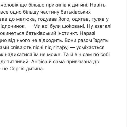
оловік ще більше прикипів к дитині. Навіть
все одно більшу частину батьківських
вав до малюка, годував його, одягав, гуляв у
ідпочинок. — Ми всі були шоkовані. Ну взагалі
окинеться батьківський інстинкт. Наразі
дно від нього не відходить. Вони разом їздять
ми співають пісні під гітару, — усміхається
ж надихатися їм не може. Та й він сам по собі
 допитливий. Анфіса й сама прив’язана до
— не Сергія дитина.