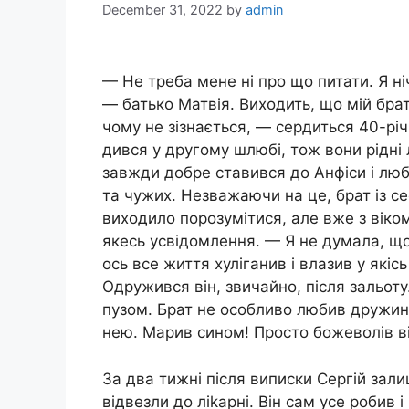
December 31, 2022
by
admin
— Не треба мене ні про що питати. Я ні
— батько Матвія. Виходить, що мій брат 
чому не зізнається, — сердиться 40-річ
дився у другому шлюбі, тож вони рідні
завжди добре ставився до Анфіси і любив
та чужих. Незважаючи на це, брат із с
виходило порозумітися, але вже з віко
якесь усвідомлення. — Я не думала, щ
ось все життя хуліганив і влазив у якіс
Одружився він, звичайно, після зальот
пузом. Брат не особливо любив дружину
нею. Марив сином! Просто божеволів від
За два тижні після виписки Сергій зал
відвезли до ліkарні. Він сам усе робив 