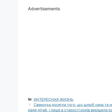
Advertisements
Categories
ИНТЕРЕСНАЯ ЖИЗНЬ
Свекруха досягла того, що шлюб сина та не
ради дітей, і лише в старості років вирішила 