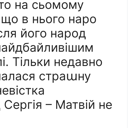
сто на сьомому
, що в нього наро
ісля його народ
 найдбайливішим
і. Тільки недавно
зналася страաну
невістка
 Сергія – Матвій не