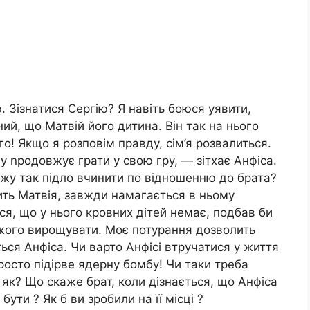
. Зізнатися Сергію? Я навіть боюся уявити,
ний, що Матвій його дитина. Він так на нього
го! Якщо я розповім правду, сім’я розвалиться.
у nродовжує грати у свою гру, — зітхає Анфіса.
у так підло вчинити по відношенню до брата?
ить Матвія, завжди намагається в ньому
вся, що у нього кровних дітей немає, подбав би
ужого вирощувати. Моє потурання дозволить
ься Анфіса. Чи варто Анфісі втручатися у життя
росто підірве ядерну бомбу! Чи таки треба
и як? Що скаже брат, коли дізнається, що Анфіса
ути ? Як б ви зробили на її місці ?