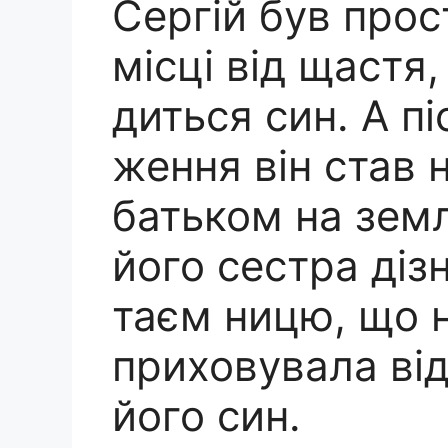
Сергій був про
місці від щастя
диться син. А п
ження він став
батьком на земл
його сестра ді
таєм ницю, що 
приховувала від
його син.