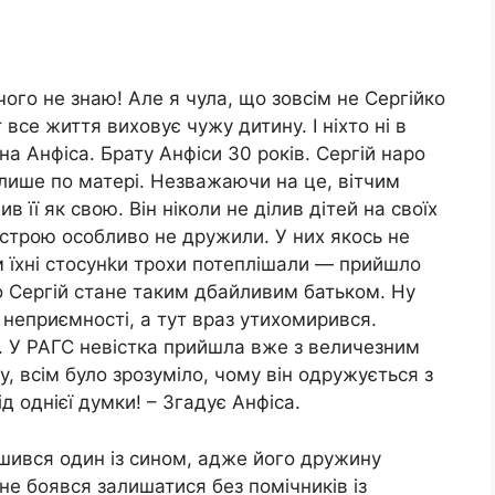
чого не знаю! Але я чула, що зовсім не Сергійко
все життя виховує чужу дитину. І ніхто ні в
на Анфіса. Брату Анфіси 30 років. Сергій наро
 лише по матері. Незважаючи на це, вітчим
 її як свою. Він ніколи не ділив дітей на своїх
естрою особливо не дружили. У них якось не
м їхні стосунkи трохи потеплішали — прийшло
о Сергій стане таким дбайливим батьком. Ну
ь неприємності, а тут враз утихомирився.
у. У РАГС невістка прийшла вже з величезним
, всім було зрозуміло, чому він одружується з
 однієї думки! – Згадує Анфіса.
ишився один із сином, адже його дружину
і не боявся залишатися без помічників із