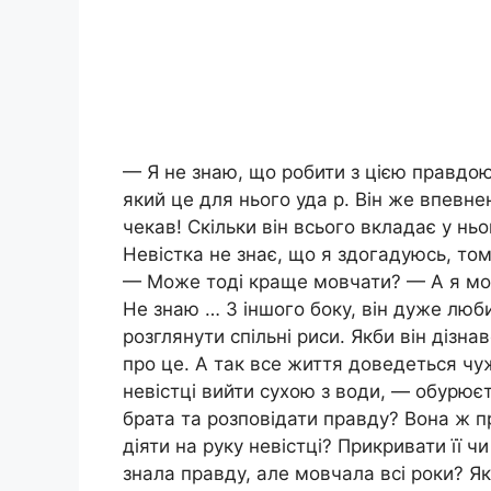
— Я не знаю, що робити з цією правдою
який це для нього уда р. Він же впевне
чекав! Скільки він всього вкладає у ньо
Невістка не знає, що я здогадуюсь, том
— Може тоді краще мовчати? — А я мож
Не знаю … З іншого боку, він дуже люб
розглянути спільні риси. Якби він дізна
про це. А так все життя доведеться ч
невістці вийти сухою з води, — обурюєт
брата та розповідати правду? Вона ж п
діяти на руку невістці? Прикривати її ч
знала правду, але мовчала всі роки? Як б