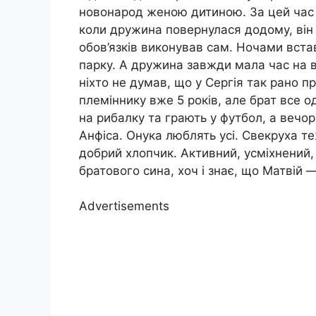
новонарод женою дитиною. За цей час ч
коли дружина повернулася додому, він 
обов’язків виконував сам. Ночами вста
парку. А дружина завжди мала час на в
ніхто не думав, що у Сергія так рано пр
племіннику вже 5 років, але брат все о
на рибалку та грають у футбол, а вечора
Анфіса. Онука люблять усі. Свекруха те
добрий хлопчик. Активний, усміхнений,
братового сина, хоч і знає, що Матвій 
Advertisements