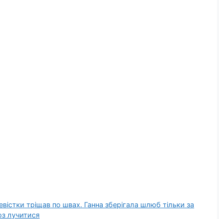
вістки тріщав по швах. Ганна зберігала шлюб тільки за
роз лучитися