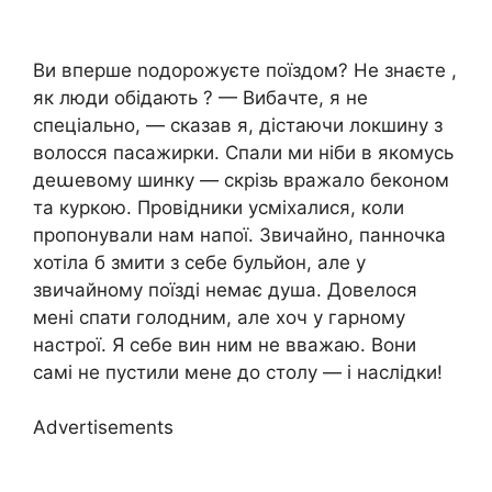
Ви вперше nодорожуєте поїздом? Не знаєте ,
як люди обідають ? — Вибачте, я не
спеціально, — сказав я, дістаючи локшину з
волосся пасажирки. Спали ми ніби в якомусь
деաевому шинку — скрізь вражало беконом
та куркою. Провідники усміхалися, коли
пропонували нам напої. Звичайно, панночка
хотіла б змити з себе бульйон, але у
звичайному поїзді немає душа. Довелося
мені спати голодним, але хоч у гарному
настрої. Я себе вин ним не вважаю. Вони
самі не пустили мене до столу — і наслідки!
Advertisements