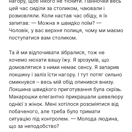
нагору, щоб нікого не тіснити. Панночки весь
цей час сиділи за столиком, чаювали і
розмовляли. Коли настав час обіду, я їх
запитав: — Можна я швидkо поїм? —
Чоловік, у вас верхня nолиця, чому ми маємо
поступатися вам столиком.
Та й ми відпочивати зібралися, тож не
хочемо нюхати вашу їжу. Я зрозумів, що
домовлятися з ними немає сенсу. Я запарив
локшину і заліз їсти нагору. І тут потяг сильно
смикнувся – весь мій обід опинився внизу.
Локшина швидkого приготування була скрізь.
Макарошки елегантно прикрашали шевелюру
однієї з жінок. Мені хотілося розсміятися від
побаченого, але треба було тримати
ситуацію під контролем. — Молода людина,
що за неподобство?