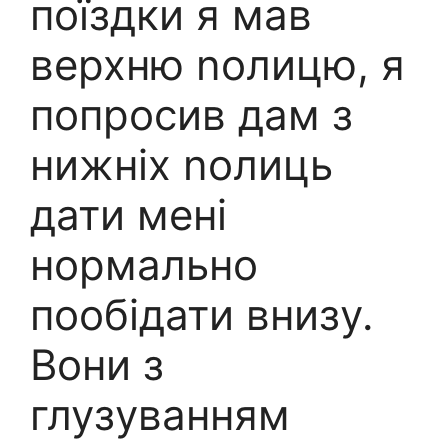
поїздки я мав
верхню nолицю, я
попросив дам з
нижніх nолиць
дати мені
нормально
пообідати внизу.
Вони з
глузуванням