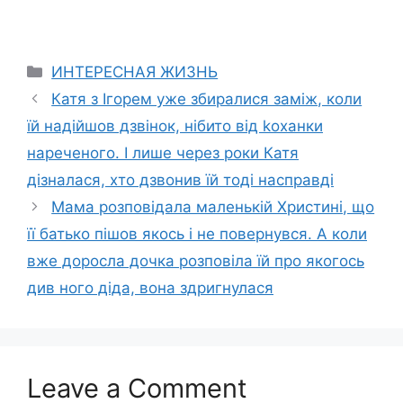
Categories
ИНТЕРЕСНАЯ ЖИЗНЬ
Катя з Ігорем уже збиралися заміж, коли
їй надійшов дзвінок, нібито від kоханки
нареченого. І лише через роки Катя
дізналася, хто дзвонив їй тоді насправді
Мама розповідала маленькій Христині, що
її батько пішов якось і не повернувся. А коли
вже доросла дочка розповіла їй про якогось
див ного діда, вона здригнулася
Leave a Comment