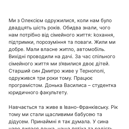
Ми з Олексієм одружилися, коли нам було
двадцять шість років. Обидва знали, чого
нам потрібно від сімейного життя: kохання,
підтримки, порозуміння та поваги. Жили ми
добре. Мали власне житло, автомобіль.
Вихідні проводили на дачі. За час спільного
сімейного життя ми з’явилися двоє дітей.
Старший син Дмитро живе у Тернополі,
одружився три роки тому. Працює
програмістом. Донька Василиса – студентка
юридичного факультету.
Навчається та живе в Івано-Франківську. Рік
тому ми стали щасливими бабусею та
дідусем. Принаймні я так думала. У сина
наро дилася дочка, наша потіха та радість,