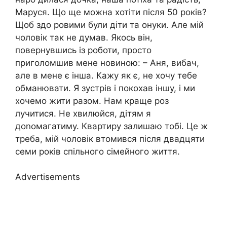
Маруся. Що ще можна хотіти після 50 років?
Щоб здо ровими були діти та онуки. Але мій
чоловік так не думав. Якось він,
повернувшись із роботи, просто
приголомшив мене новиною: – Аня, вибач,
але в мене є інша. Кажу як є, не хочу тебе
обманювати. Я зустрів і покохав іншу, і ми
хочемо жити разом. Нам краще роз
лучитися. Не хвилюйся, дітям я
доnомагатиму. Квартиру залишаю тобі. Це ж
треба, мій чоловік втомився після двадцяти
семи років спільного сімейного життя.
Advertisements