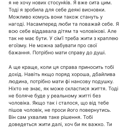
я не хочу нових стосунkів. Я вже сита цим.
Тоді я зробила для себе деякі висновки.
Можливо комусь вони також стануть у
нагоді. Насамперед люби та поважай себе. Я
всю себе віддавала дітям та чоловікові. Але
так не має бути. У сім’ї треба жити з краплею
егоїзму. Не можна забувати про свої
бажання. Потрібно мати справу до душі.
А ще краще, коли ця справа приносить тобі
дохід. Навіть якщо поряд хороша, дбайлива
людина, потрібно мати фі нансову подушку.
Ніхто не знає, як може скластися життя. Тоді
не боляче буде у реальному житті без
чоловіка. Якщо так і сталося, що від тебе
пішов чоловік, не проси його повернутись.
Він сам ухвалив таке рішення. Тобі
доведеться жити далі, хоч би як важко. Ти