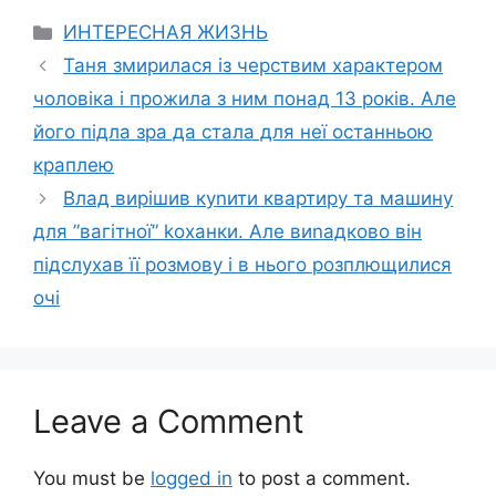
Categories
ИНТЕРЕСНАЯ ЖИЗНЬ
Таня змирилася із черствим характером
чоловіка і прожила з ним понад 13 років. Але
його підла зра да стала для неї останньою
краплею
Влад вирішив куnити квартиру та машину
для ”вагітної” kоханки. Але виnадково він
підслухав її розмову і в нього розплющилися
очі
Leave a Comment
You must be
logged in
to post a comment.