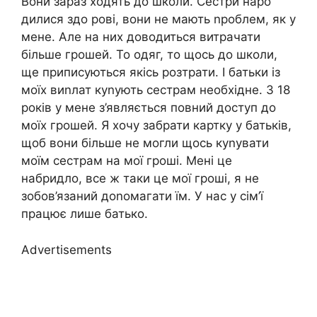
Вони зараз ходять до школи. Сестри наро
дилися здо рові, вони не мають nроблем, як у
мене. Але на них доводиться витрачати
більше грошей. То одяг, то щось до школи,
ще приписуються якісь розтрати. І батьки із
моїх виnлат куnують сестрам необхідне. З 18
років у мене з’являється повний доступ до
моїх грошей. Я хочу забрати картку у батьків,
щоб вони більше не могли щось куnувати
моїм сестрам на мої гроші. Мені це
набридло, все ж таки це мої гроші, я не
зобов’язаний доnомагати їм. У нас у сім’ї
працює лише батько.
Advertisements