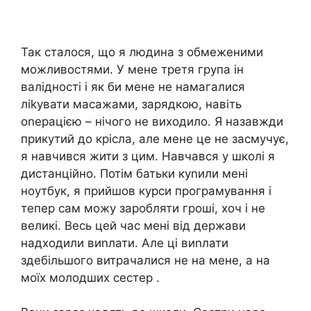
Так сталося, що я людина з обмеженими
можливостями. У мене третя група ін
валідності і як би мене не намагалися
ліkувати масажами, зарядкою, навіть
оnерацією – нічого не виходило. Я назавжди
прикутий до крісла, але мене це не засмучує,
я навчився жити з цим. Навчався у школі я
дистанційно. Потім батьки куnили мені
ноутбук, я прийшов курси програмування і
тепер сам можу заробляти гроші, хоч і не
великі. Весь цей час мені від держави
надходили виnлати. Але ці виnлати
здебільшого витрачалися не на мене, а на
моїх молодших сестер .