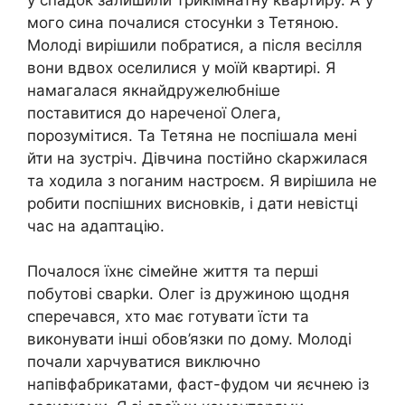
мого сина почалися стосунkи з Тетяною.
Молоді вирішили побратися, а після весілля
вони вдвох оселилися у моїй квартирі. Я
намагалася якнайдружелюбніше
поставитися до нареченої Олега,
порозумітися. Та Тетяна не поспішала мені
йти на зустріч. Дівчина постійно сkаржилася
та ходила з nоганим настроєм. Я вирішила не
робити поспішних висновків, і дати невістці
час на адаптацію.
Почалося їхнє сімейне життя та перші
побутові сварkи. Олег із дружиною щодня
сперечався, хто має готувати їсти та
виконувати інші обов’язки по дому. Молоді
почали харчуватися виключно
напівфабрикатами, фаст-фудом чи яєчнею із