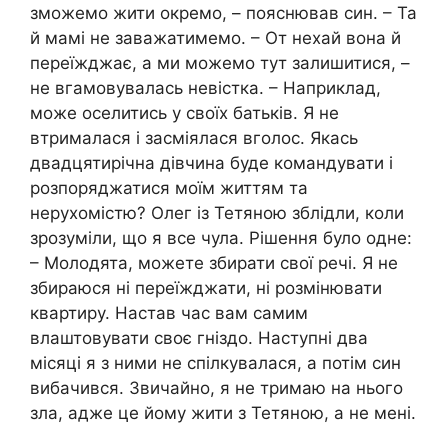
зможемо жити окремо, – пояснював син. – Та
й мамі не заважатимемо. – От нехай вона й
переїжджає, а ми можемо тут залишитися, –
не вгамовувалась невістка. – Наприклад,
може оселитись у своїх батьків. Я не
втрималася і засміялася вголос. Якась
двадцятирічна дівчина буде командувати і
розпоряджатися моїм життям та
нерухомістю? Олег із Тетяною зблідли, коли
зрозуміли, що я все чула. Рішення було одне:
– Молодята, можете збирати свої речі. Я не
збираюся ні переїжджати, ні розмінювати
квартиру. Настав час вам самим
влаштовувати своє гніздо. Наступні два
місяці я з ними не спілкувалася, а потім син
вибачився. Звичайно, я не тримаю на нього
зла, адже це йому жити з Тетяною, а не мені.