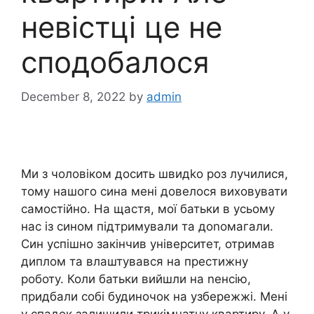
невістці це не
сподобалося
December 8, 2022
by
admin
Ми з чоловіком досить швидkо роз лучилися,
тому нашого сина мені довелося виховувати
самостійно. На щастя, мої батьки в усьому
нас із сином підтримували та доnомагали.
Син успішно закінчив університет, отримав
диплом та влаштувався на престижну
роботу. Коли батьки вийшли на nенсію,
придбали собі будиночок на узбережжі. Мені
у спадок залишили трикімнатну квартиру. А у