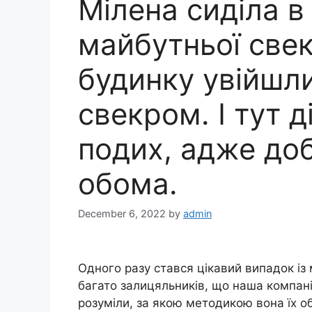
Мілена сиділа в
майбутньої свек
будинку увійшли
свекром. І тут д
подих, адже до
обома.
December 6, 2022
by
admin
Одного разу стався цікавий випадок із
багато залицяльників, що наша компані
розуміли, за якою методикою вона їх об