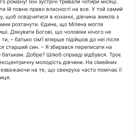
о роману! Їхні зустрічі тривали чотири місяці.
ти їй повне право власності на все. У той самий
у, щоб освідчитися в коханні, дівчина зникла з
чини розтанути. Єдине, що Мілена могла
ші. Дякувати Богові, що чоловіки нічого не
ти, – батько сім’ї вперше підійшов до неї після
ся старший син. – Я збирався переписати на
жи батькам. Добре? Шлюб справді відбувся. Троє
 ексцентричну молодість дівчини. На сімейних
Незважаючи на те, що свекруха часто помічає її
ниця.