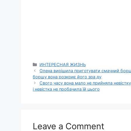
Categories
ИНТЕРЕСНАЯ ЖИЗНЬ
Олена вирішила приготувати смачний борщ 
борщу вона розкриє його зра ду
Свого часу вона мало не прийняла невістку
і невістка не пробачила їй цього
Leave a Comment