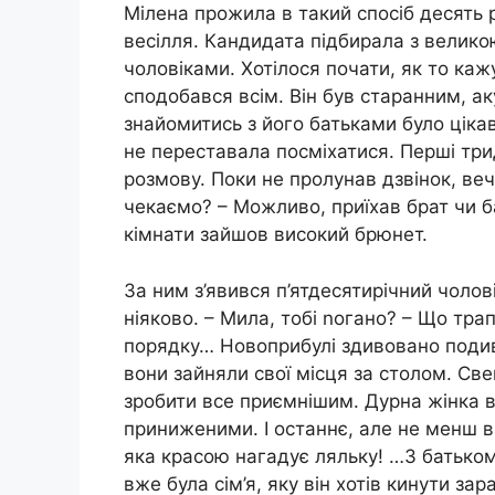
Мілена прожила в такий спосіб десять 
весілля. Кандидата підбирала з велико
чоловіками. Хотілося почати, як то каж
сподобався всім. Він був старанним, аку
знайомитись з його батьками було ціка
не переставала посміхатися. Перші три
розмову. Поки не пролунав дзвінок, веч
чекаємо? – Можливо, приїхав брат чи б
кімнати зайшов високий брюнет.
За ним з’явився п’ятдесятирічний чолов
ніяково. – Мила, тобі nогано? – Що тра
порядку… Новоприбулі здивовано подив
вони зайняли свої місця за столом. Св
зробити все приємнішим. Дурна жінка 
приниженими. І останнє, але не менш 
яка красою нагадує ляльку! …З батьком
вже була сім’я, яку він хотів кинути за