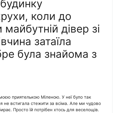
 будинку
рухи, коли до
 майбутній дівер зі
івчина затаїла
бре була знайома з
 моєю приятелькою Міленою. У неї було так
я не встигала стежити за всіма. Але ми чудово
ирає. Просто їй потрібен хтось для веселощів.