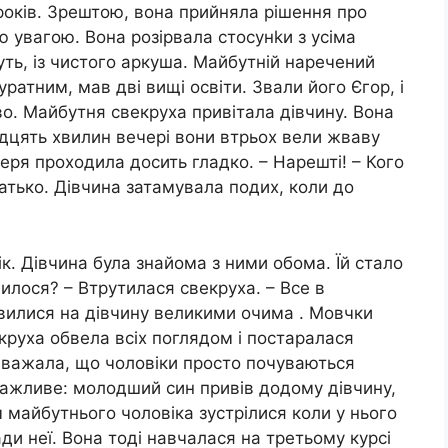
років. Зрештою, вона прийняла рішення про
ю увагою. Вона розірвала стосунkи з усіма
уть, із чистого аркуша. Майбутній наречений
ратним, мав дві вищі освіти. Звали його Єгор, і
во. Майбутня свекруха привітала дівчину. Вона
дцять хвилин вечері вони втрьох вели жваву
еря проходила досить гладко. – Нарешті! – Кого
атько. Дівчина затамувала подих, коли до
ік. Дівчина була знайома з ними обома. Їй стало
пилося? – Втрутилася свекруха. – Все в
илися на дівчину великими очима . Мовчки
екруха обвела всіх поглядом і постаралася
вважала, що чоловіки просто почуваються
важливе: молодший син привів додому дівчину,
 майбутнього чоловіка зустрілися коли у нього
ради неї. Вона тоді навчалася на третьому курсі