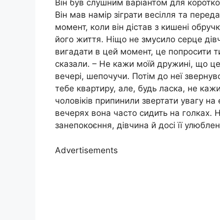
Він був слушним варіантом для коротког
Він мав намір зіграти весілля та переда
момент, коли він дістав з кишені обручк
його життя. Ніщо не змусило серце дів
вигадати в цей момент, це попросити ти
сказали. – Не кажи моїй дружині, що це 
вечері, шепочучи. Потім до неї звернув
тебе квартиру, але, будь ласка, не ка
чоловіків припинили звертати увагу на
вечерях вона часто сидить на голках. 
занепокоєння, дівчина й досі її улюбле
Advertisements