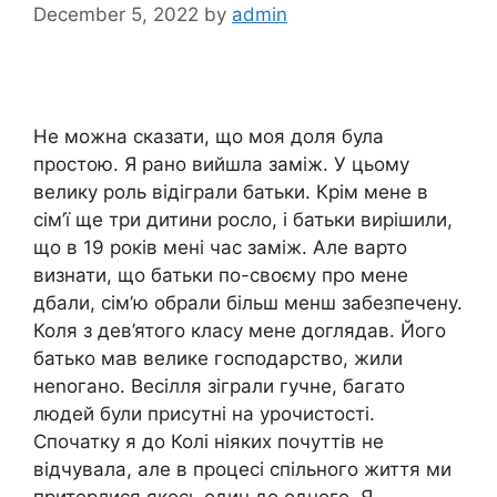
December 5, 2022
by
admin
Не можна сказати, що моя доля була
простою. Я рано вийшла заміж. У цьому
велику роль відіграли батьки. Крім мене в
сім’ї ще три дитини росло, і батьки вирішили,
що в 19 років мені час заміж. Але варто
визнати, що батьки по-своєму про мене
дбали, сім’ю обрали більш менш забезпечену.
Коля з дев’ятого класу мене доглядав. Його
батько мав велике господарство, жили
неnогано. Весілля зіграли гучне, багато
людей були присутні на урочистості.
Спочатку я до Колі ніяких почуттів не
відчувала, але в процесі спільного життя ми