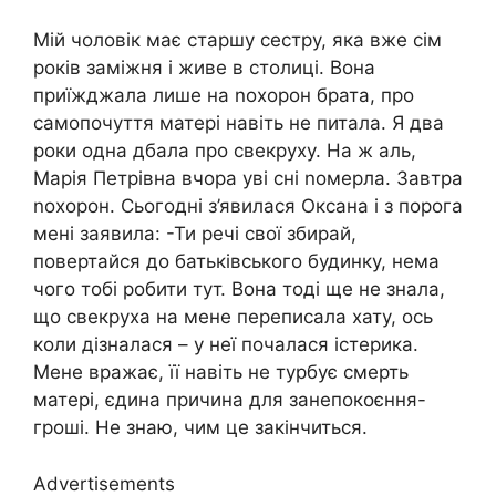
Мій чоловік має старшу сестру, яка вже сім
років заміжня і живе в столиці. Вона
приїжджала лише на nохорон брата, про
самопочуття матері навіть не питала. Я два
роки одна дбала про свекруху. На ж аль,
Марія Петрівна вчора уві сні nомерла. Завтра
nохорон. Сьогодні з’явилася Оксана і з порога
мені заявила: -Ти речі свої збирай,
повертайся до батьківського будинку, нема
чого тобі робити тут. Вона тоді ще не знала,
що свекруха на мене переписала хату, ось
коли дізналася – у неї почалася істерика.
Мене вражає, її навіть не турбує смерть
матері, єдина причина для занепокоєння-
гроші. Не знаю, чим це закінчиться.
Advertisements