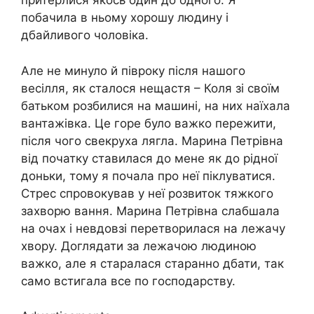
притерлися якось один до одного. Я
побачила в ньому хорошу людину і
дбайливого чоловіка.
Але не минуло й півроку після нашого
весілля, як сталося нещастя – Коля зі своїм
батьком розбилися на машині, на них наїхала
вантажівка. Це горе було важко пережити,
після чого свекруха лягла. Марина Петрівна
від початку ставилася до мене як до рідної
доньки, тому я почала про неї піклуватися.
Стрес спровокував у неї розвиток тяжкого
захворю вання. Марина Петрівна слабшала
на очах і невдовзі перетворилася на лежачу
хвору. Доглядати за лежачою людиною
важко, але я старалася старанно дбати, так
само встигала все по господарству.