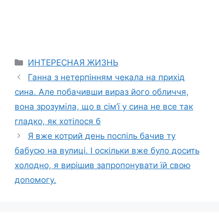
Categories
ИНТЕРЕСНАЯ ЖИЗНЬ
Ганна з нетерпінням чекала на прихід
сина. Але побачивши вираз його обличчя,
вона зрозуміла, що в сім’ї у сина не все так
гладко, як хотілося б
Я вже котрий день поспіль бачив ту
бабусю на вулиці. І оскільки вже було досить
холодно, я вирішив запропонувати їй свою
доnомогу.