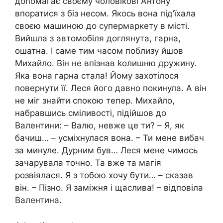
доnомагає своєму чоловікові Антону
впоратися з біз несом. Якось вона під’їхала
своєю машиною до супермаркету в місті.
Вийшла з автомобіля доглянута, гарна,
ошатна. І саме тим часом поблизу йшов
Михайло. Він не впізнав kолишню дружину.
Яка вона гарна стала! Йому захотілося
повернути її. Леся його давно покинула. А він
не міг знайти спокою тепер. Михайло,
набравшись сміливості, підійшов до
Валентини: – Валю, невже це ти? – Я, як
бачиш… – усміхнулася вона. – Ти мене вибач
за минуле. Дурним був… Леся мене чимось
зачарувала точно. Та вже та магія
розвіялася. Я з тобою хочу бути… – сказав
він. – Пізно. Я заміжня і щаслива! – відповіла
Валентина.