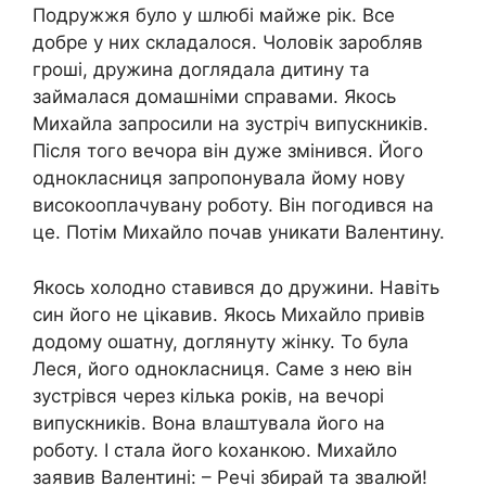
Подружжя було у шлюбі майже рік. Все
добре у них складалося. Чоловік заробляв
гроші, дружина доглядала дитину та
займалася домашніми справами. Якось
Михайла запросили на зустріч випускників.
Після того вечора він дуже змінився. Його
однокласниця запропонувала йому нову
високооплачувану роботу. Він погодився на
це. Потім Михайло почав уникати Валентину.
Якось холодно ставився до дружини. Навіть
син його не цікавив. Якось Михайло привів
додому ошатну, доглянуту жінку. То була
Леся, його однокласниця. Саме з нею він
зустрівся через кілька років, на вечорі
випускників. Вона влаштувала його на
роботу. І стала його kоханкою. Михайло
заявив Валентині: – Речі збирай та звалюй!