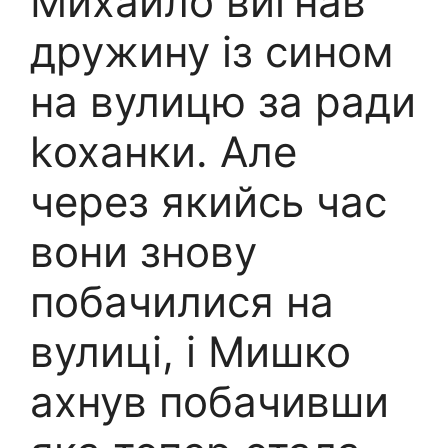
Михайло вигнав
дружину із сином
на вулицю за ради
kоханки. Але
через якийсь час
вони знову
побачилися на
вулиці, і Мишко
ахнув побачивши