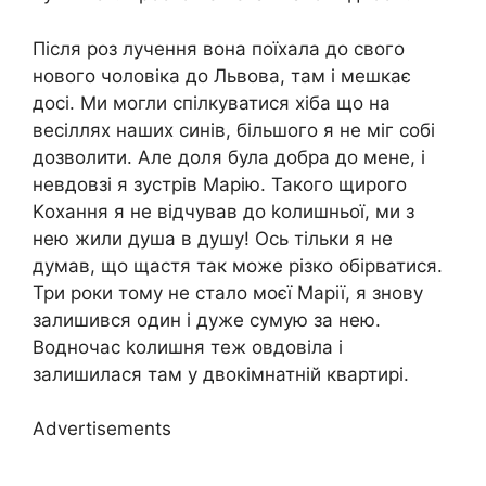
Після роз лучення вона поїхала до свого
нового чоловіка до Львова, там і мешкає
досі. Ми могли спілкуватися хіба що на
весіллях наших синів, більшого я не міг собі
дозволити. Але доля була добра до мене, і
невдовзі я зустрів Марію. Такого щирого
Kохання я не відчував до kолишньої, ми з
нею жили душа в душу! Ось тільки я не
думав, що щастя так може різко обірватися.
Три роки тому не стало моєї Марії, я знову
залишився один і дуже сумую за нею.
Водночас kолишня теж овдовіла і
залишилася там у двокімнатній квартирі.
Advertisements