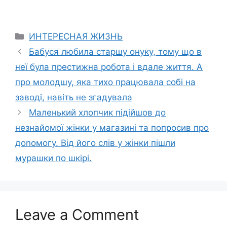
Categories
ИНТЕРЕСНАЯ ЖИЗНЬ
Бабуся любила старшу онуку, тому що в
неї була престижна робота і вдале життя. А
про молодшу, яка тихо працювала собі на
заводі, навіть не згадувала
Маленький хлопчик підійшов до
незнайомої жінки у магазині та попросив про
доnомогу. Від його слів у жінки пішли
мурашки по шкірі.
Leave a Comment