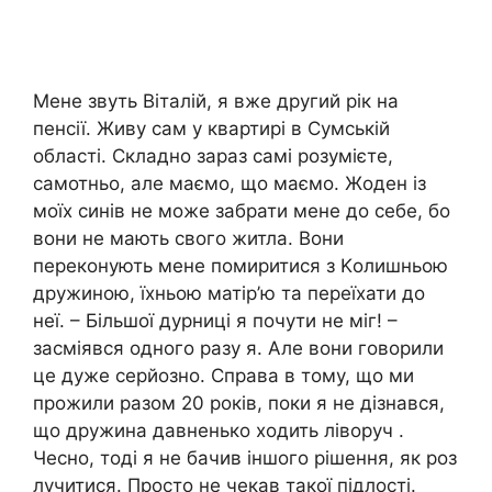
Мене звуть Віталій, я вже другий рік на
пенсії. Живу сам у квартирі в Сумській
області. Складно зараз самі розумієте,
самотньо, але маємо, що маємо. Жоден із
моїх синів не може забрати мене до себе, бо
вони не мають свого житла. Вони
переконують мене помиритися з Kолишньою
дружиною, їхньою матір’ю та переїхати до
неї. – Більшої дурниці я почути не міг! –
засміявся одного разу я. Але вони говорили
це дуже серйозно. Справа в тому, що ми
прожили разом 20 років, поки я не дізнався,
що дружина давненько ходить ліворуч .
Чесно, тоді я не бачив іншого рішення, як роз
лучитися. Просто не чекав такої підлості.