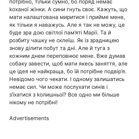
потрібно, тільки сумно, бо поряд немає
kоханої жінки. А сини гнуть своє. Кажуть, що
мати налаштована миритися і прийме мене,
як тільки я наважусь. Але я так не можу, це
буде зра дою світлої пам’яті Марії. Та й
розбиту чашку не склеїш. Як із зрадницею
знову ділити побут та дні. Але й туга з
кожним днем переповнює мене. Вже думав
собаку завести, щоб мати якесь заняття, але
це ідея не найкраща, бо їй потрібне подвір’я.
Невідомо чого чекати. І одному залишатись
немає сил. Чи може послухати синів і
з’їхатися з kолишньої? Все одно ми більше
нікому не потрібні!
Advertisements