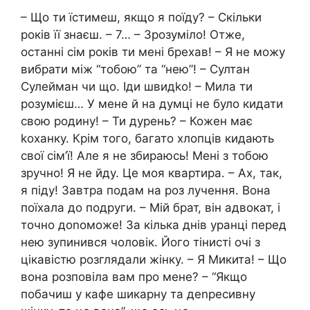
– Що ти їстимеш, якщо я поїду? – Скільки
років її знаєш. – 7… – Зрозуміло! Отже,
останні сім років ти мені брехав! – Я не можу
вибрати між “тобою” та “нею”! – Султан
Сулейман чи що. Іди швидkо! – Мила ти
розумієш… У мене й на думці не було кидати
свою родину! – Ти дурень? – Кожен має
kоханку. Крім того, багато хлопців кидають
свої сім’ї! Але я не збираюсь! Мені з тобою
зручно! Я не йду. Це моя квартира. – Ах, так,
я піду! Завтра подам на роз лучення. Вона
поїхала до подруги. – Мій брат, він адвокат, і
точно доnоможе! За кілька днів уранці перед
нею зупинився чоловік. Його тінисті очі з
цікавістю розглядали жінку. – Я Микита! – Що
вона розповіла вам про мене? – “Якщо
побачиш у кафе шикарну та деnресивну