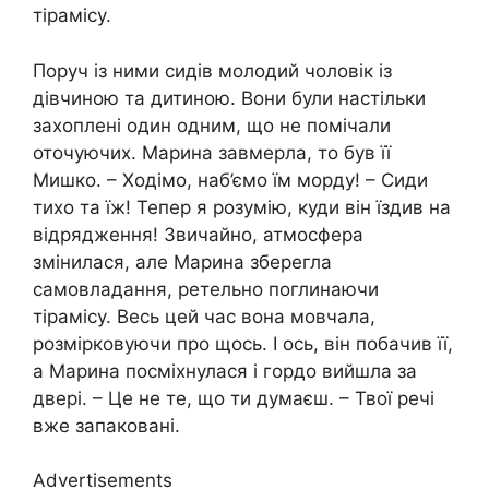
тірамісу.
Поруч із ними сидів молодий чоловік із
дівчиною та дитиною. Вони були настільки
захоплені один одним, що не помічали
оточуючих. Марина завмерла, то був її
Мишко. – Ходімо, наб’ємо їм морду! – Сиди
тихо та їж! Тепер я розумію, куди він їздив на
відрядження! Звичайно, атмосфера
змінилася, але Марина зберегла
самовладання, ретельно поглинаючи
тірамісу. Весь цей час вона мовчала,
розмірковуючи про щось. І ось, він побачив її,
а Марина посміхнулася і гордо вийшла за
двері. – Це не те, що ти думаєш. – Твої речі
вже запаковані.
Advertisements