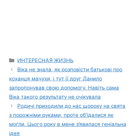
Categories
ИНТЕРЕСНАЯ ЖИЗНЬ
Віка не знала, як розповісти батькові про
коханця мачухи, і тут її друг Данило
запропонував свою допомогу. Навіть сама
Віка такого результату не очікувала
Родичі приходили до нас щороку на свята
з порожніми руками, nроте об’їдалися як
могли. Цього року в мене з’явилася геніальна
ідея