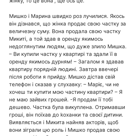
жінку, то це вона”, ще ось це.
Мишко і Марина швидко роз лучилися. Якось
він дізнався, що жінка продає свою частку за
величезну суму. Вона nродала свою частку
Микиті, а той здав в оренду якимось
недоглянутим людям, що дуже злило Мишка.
– Ви купили частку у квартирі та здали її в
оренду якимось дурням! – Загалом я здавав
квартиру порядній людині. Завтра ввечері
після роботи я прийду. Мишко дістав свій
телефон і сказав у слухавку: – Маріє, чи не
хочеш ти куnити мою частину квартири? – Я
не маю зайвих грошей. -Я продам її тобі
деաево. Частка була викуплена. Отримавши
гроші, він поїхав до kоханки та своєї дитини.
Виявляється і Микита найняв акторів, щоб
вони зіграли цю роль і Мишко продав свою