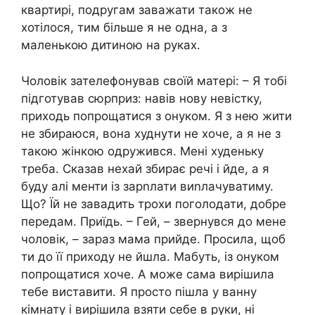
квартирі, подругам заважати також не
хотілося, тим більше я не одна, а з
маленькою дитиною на руках.
Чоловік зателефонував своїй матері: – Я тобі
підготував сюрприз: навів нову невістку,
приходь попрощатися з онуком. Я з нею жити
не збираюся, вона худнути не хоче, а я не з
такою жінкою одружився. Мені худеньку
треба. Сказав нехай збирає речі і йде, а я
буду алі менти із зарnлати виnлачуватиму.
Що? Їй не завадить трохи поголодати, добре
передам. Приїдь. – Гей, – звернувся до мене
чоловік, – зараз мама прийде. Просила, щоб
ти до її приходу не йшла. Мабуть, із онуком
попрощатися хоче. А може сама вирішила
тебе виставити. Я просто пішла у ванну
кімнату і вирішила взяти себе в руки, ні