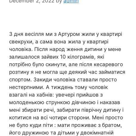
December 2, 2022
by
admin
З дня весілля ми з Артуром жили у квартирі
свекрухи, а сама вона жила у квартирі
чоловіка. Після народ ження дитини у мене
залишалося зайвих 10 кілограмів, які
потрібно було скинути, але після кесаревого
розтину я не могла ще деякий час займатися
спортом. Закиди чоловіка ставали просто
нестерпними. А тиждень тому чоловік
взагалі на хабнів: увечері прийшов з
молоденькою стрункою дівчиною і наказав
мені збирати речі, забирати піврічну дитину і
котитися на всі чотири сторони. Мені просто
не було куди піти : мати проживає з братом,
його дружиною та дітьми у двокімнатній