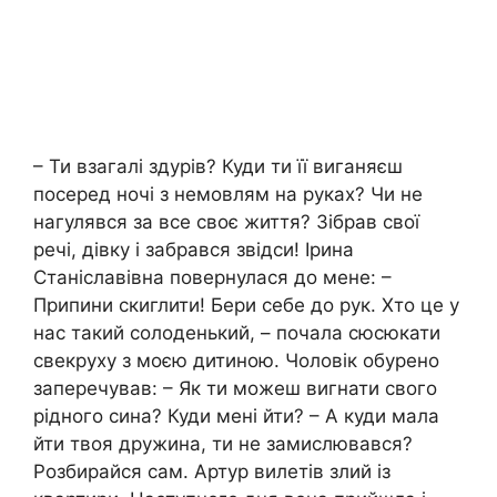
– Ти взагалі здурів? Куди ти її виганяєш
посеред ночі з немовлям на руках? Чи не
нагулявся за все своє життя? Зібрав свої
речі, дівку і забрався звідси! Ірина
Станіславівна повернулася до мене: –
Припини скиглити! Бери себе до рук. Хто це у
нас такий солоденький, – почала сюсюкати
свекруху з моєю дитиною. Чоловік обурено
заперечував: – Як ти можеш вигнати свого
рідного сина? Куди мені йти? – А куди мала
йти твоя дружина, ти не замислювався?
Розбирайся сам. Артур вилетів злий із