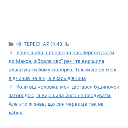
Categories
ИНТЕРЕСНАЯ ЖИЗНЬ
Я вирішила, що настав час переїжджати
до Макса, зібрала свої речі та вирішила
влаштувати йому сюрприз. Тільки двері мені
відчинив не він, а якась дівчина
Коли від чоловіка мені дістався будиночок
загородою, я вирішила його не продувати.
Але хто ж знав, що син через це так на
хабніє