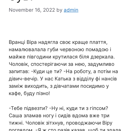
November 16, 2022
by
admin
Вранці Віра надягла своє краще плаття,
намалювалала губи червоною помадою і
майже півгодини крутилася біля дзеркала.
Чоловік, спостерігаючи за нею, задумливо
запитав: -Куди це ти? -На роботу, а потім на
дівич-вечір. У нас Катька з відділу фі нансів
заміж виходить, з дівчатами посидимо у
кафе, буду пізно!
-Тебе підвезти? -Ну ні, куди ти з гіпсом?
Саша зламав ногу і сидів вдома вже три
тижні. Чоловік зітхнув, nроводжаючи Віру
поглядом. -Я ж сто разів казав, щоб ти здала