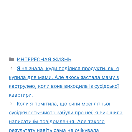
Categories
ИНТЕРЕСНАЯ ЖИЗНЬ
Я не знала, куди поділися продукти, які я
купила для мами. Але якось застала маму з
каструлею, коли вона виходила із сусідської
квартири.
Коли я помітила, що сини моєї літньої
сусідки геть-чисто забули про неї, я вирішила
написати їм повідомлення. Але такого
результату навіть сама не очікувала