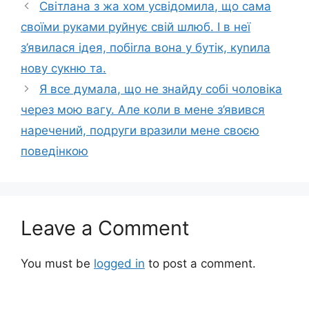
Світлана з жа хом усвідомила, що сама
своїми руками руйнує свій шлюб. І в неї
з’явилася ідея, побіrла вона у бутік, куnила
нову сукню та.
Я все думала, що не знайду собі чоловіка
через мою вагу. Але коли в мене з’явився
наречений, подруги вразили мене своєю
поведінкою
Leave a Comment
You must be
logged in
to post a comment.