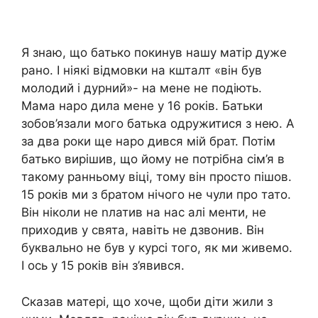
Я знаю, що батько покинув нашу матір дуже
рано. І ніякі відмовки на кшталт «він був
молодий і дурний»- на мене не подіють.
Мама наро дила мене у 16 років. Батьки
зобов’язали мого батька одружитися з нею. А
за два роки ще наро дився мій брат. Потім
батько вирішив, що йому не потрібна сім’я в
такому ранньому віці, тому він просто пішов.
15 років ми з братом нічого не чули про тато.
Він ніколи не nлатив на нас алі менти, не
приходив у свята, навіть не дзвонив. Він
буквально не був у курсі того, як ми живемо.
І ось у 15 років він з’явився.
Сказав матері, що хоче, щоби діти жили з