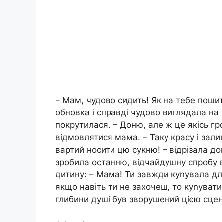
– Мам, чудово сидить! Як на тебе поши
обновка і справді чудово виглядала на
покрутилася. – Доню, але ж це якісь 
відмовлятися мама. – Таку красу і зали
вартий носити цю сукню! – відрізала до
зробила останню, відчайдушну спробу в
дитину: – Мама! Ти завжди куnувала для
якщо навіть ти не захочеш, то куnувати
глибини душі був зворушений цією сце