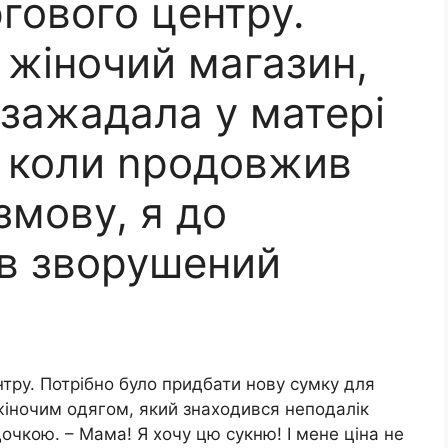
гового центру.
 жіночий магазин,
 зажадала у матері
А коли nродовжив
змову, я до
ув зворушений
нтру. Потрібно було придбати нову сумку для
жіночим одягом, який знаходився неподалік
дочкою. – Мама! Я хочу цю сукню! І мене ціна не