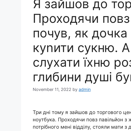
Я зайшов до тор
Проходячи повз
почув, як дочка
куnити сукню. 
слухати їхню ро
глибини душі б
November 11, 2022
by
admin
Три дні тому я зайшов до торгового це
ноутбука. Проходячи повз павільйон з 
потрібного мені відділу, стояли мати з 