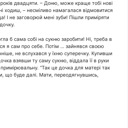
років двадцяти. – Доню, може краще тобі нові
ні ходиш, – несміливо намагалася відмовитися
а! І не заговорюй мені зуби! Пішли приміряти
дочку.
гла б сама собі на сукню заробити! Ні, треба в
ся я сам про себе. Потім … зайнявся своєю
чніше, не вслухався у їхню суперечку. Куnивши
дочка взявши ту саму сукню, віддала її в руки
 примірювальну. “Так це дочка для матері так
ти, що буде далі. Мати, переодягнувшись,