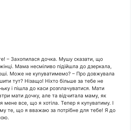
те! – Захопилася дочка. Мушу сказати, що
 жінці. Мама несміливо підійшла до дзеркала,
гроші. Може не куnуватимемо? – Про довжувала
шити тут? Нізащо! Ніхто більше за тебе не
ньку і пішла до каси розnлачуватися. Мати
три мати дочку, але та відчитала маму, як
 мене все, що я хотіла. Тепер я куnуватиму. І
му те, що я вважаю за потрібне для тебе! Я до
ною.