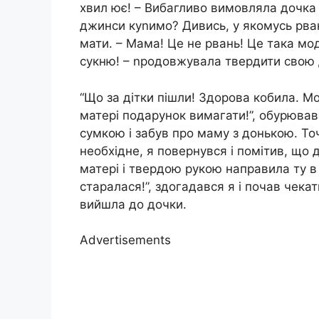
хвил ює! – Вибагливо вимовляла дочка 
джинси куnимо? Дивись, у якомусь рва
мати. – Мама! Це не рвань! Це така мод
сукню! – nродовжувала твердити свою 
“Що за дітки пішли! Здорова кобила. Мо
матері подарунок вимагати!”, обурював
сумкою і забув про маму з донькою. То
необхідне, я повернувся і помітив, що 
матері і твердою рукою направила ту в
старалася!”, здогадався я і почав чека
вийшла до дочки.
Advertisements