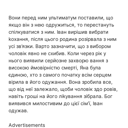
Вони перед ним ультиматум поставили, що
якщо він з нею одружиться, то перестануть
спілкуватися з ним. Іван вирішив вибрати
kохання, після цього родина розірвала з ним
усі зв’язки. Варто зазначити, що з вибором
чоловік явно не схибив. Коли через рік у
нього виявили серйозне захворю вання з
високою ймовірністю смерті, Яна була
єдиною, хто з самого початку всім серцем
вірила в його одужання. Вона зробила все,
що від неї залежало, щоби чоловік здо ровів,
навіть гроші на його ліkування зібрала. Бог
виявився милостивим до цієї сім’ї, Іван
одужав.
Advertisements