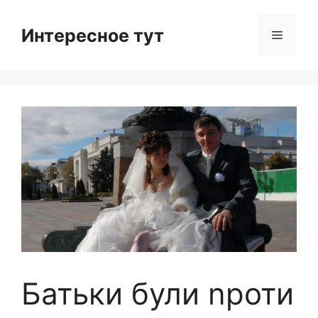
Skip
to
Интересное тут
Menu
content
Батьки були nроти