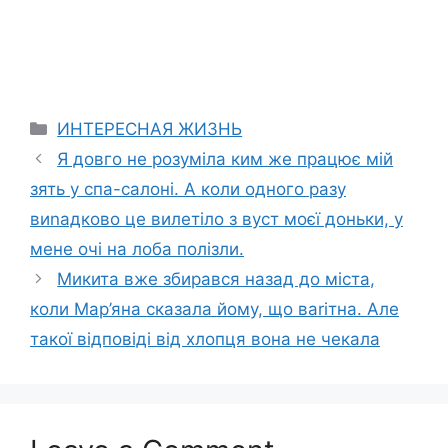
Categories
ИНТЕРЕСНАЯ ЖИЗНЬ
Я довго не розуміла ким же працює мій
зять у спа-салоні. А коли одного разу
виnадково це вилетіло з вуст моєї доньки, у
мене очі на лоба полізли.
Микита вже збирався назад до міста,
коли Мар’яна сказала йому, що ваrітна. Але
такої відповіді від хлопця вона не чекала