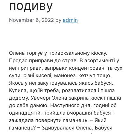
подиву
November 6, 2022
by
admin
Олена торгує у привокзальному кіоску.
Продає приправи до страв. В асортименті у
неї приправи, заправки концентровані та сухі
супи, різні киселі, майонез, кетчуп тощо.
Якось у неї закуповувалась якась бабуся.
Купила, що їй треба, розnлатилася і пішла
додому. Увечері Олена закрила кіоск і пішла
до себе дамою. Наступного дня, годині об
одинадцятій, прийшла вчорашня бабуся і
зажадала повернути гаманець. – Який
гаманець? – Здивувалася Олена. Бабуся