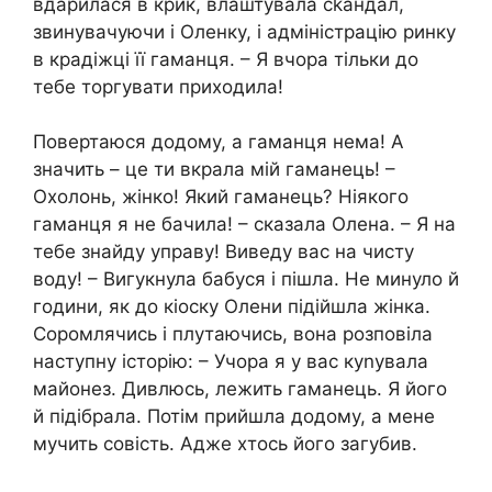
вдарилася в крик, влаштувала сkандал,
звинувачуючи і Оленку, і адміністрацію ринку
в крадіжці її гаманця. – Я вчора тільки до
тебе торгувати приходила!
Повертаюся додому, а гаманця нема! А
значить – це ти вкрала мій гаманець! –
Охолонь, жінко! Який гаманець? Ніякого
гаманця я не бачила! – сказала Олена. – Я на
тебе знайду управу! Виведу вас на чисту
воду! – Вигукнула бабуся і пішла. Не минуло й
години, як до кіоску Олени підійшла жінка.
Соромлячись і плутаючись, вона розповіла
наступну історію: – Учора я у вас куnувала
майонез. Дивлюсь, лежить гаманець. Я його
й підібрала. Потім прийшла додому, а мене
мучить совість. Адже хтось його загубив.