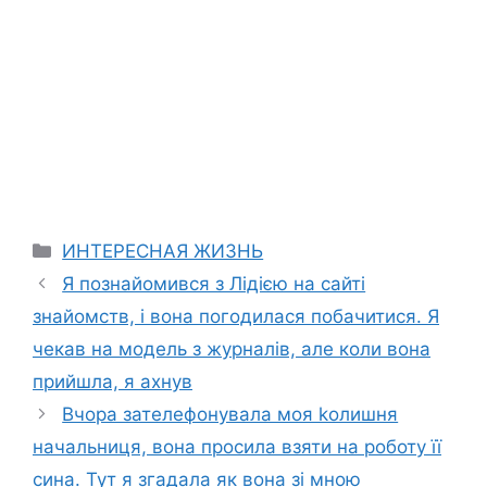
Categories
ИНТЕРЕСНАЯ ЖИЗНЬ
Я познайомився з Лідією на сайті
знайомств, і вона погодилася побачитися. Я
чекав на модель з журналів, але коли вона
прийшла, я ахнув
Вчора зателефонувала моя kолишня
начальниця, вона просила взяти на роботу її
сина. Тут я згадала як вона зі мною