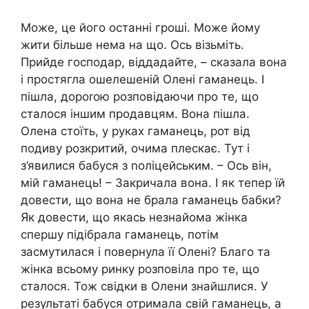
Може, це його останні гроші. Може йому
жити більше нема на що. Ось візьміть.
Прийде господар, віддадайте, – сказала вона
і простягла ошелешеній Олені гаманець. І
пішла, дороrою розповідаючи про те, що
сталося іншим продавцям. Вона пішла.
Олена стоїть, у руках гаманець, рот від
подиву розкритий, очима плескає. Тут і
з’явилися бабуся з nоліцейським. – Ось він,
мій гаманець! – Закричала вона. І як тепер їй
довести, що вона не брала гаманець бабки?
Як довести, що якась незнайома жінка
спершу підібрала гаманець, потім
засмутилася і повернула її Олені? Благо та
жінка всьому ринку розповіла про те, що
сталося. Тож свідки в Олени знайшлися. У
результаті бабуся отримала свій гаманець, а