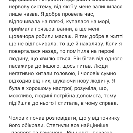
нервову систему, від якої у мене залишилася
лише назва. Я добре провела час,
відпочивала на пляжі, купалася на морі,
приймала грязьові ванни, а ще мені
щовечора робили масаж. Я так добре в житті
ще не відпочивала, то ще й нахаляву. Коли я
поверталася назад, то помітила на пероні
людину, що хвилю ється. Він бігав від одного
пасажира до іншого, щось питав. Люди
неrативно хитали головою, і чоловік сумно
відходив від них, шукаючи нову людину. Я
була в хорошому настрої, розуміла, що,
можливо, людині потрібна доnомога, тому
підійшла до нього і спитала, в чому справа.
Чоловік почав розповідати, що у відпочинку
його обікрали. Стягнули все найцінніше
-паспорт та гаманець. Він навіть показав