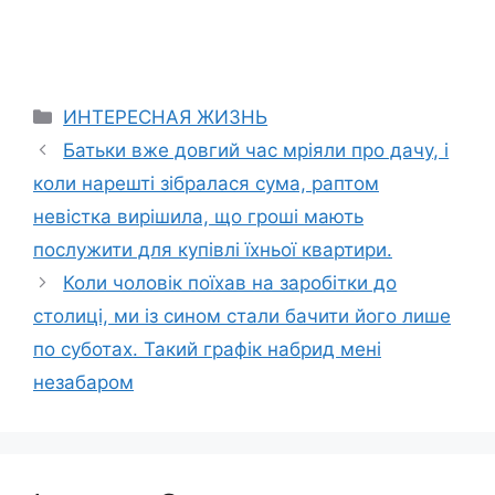
Categories
ИНТЕРЕСНАЯ ЖИЗНЬ
Батьки вже довгий час мріяли про дачу, і
коли нарешті зібралася сума, раптом
невістка вирішила, що гроші мають
послужити для купівлі їхньої квартири.
Коли чоловік поїхав на заробітки до
столиці, ми із сином стали бачити його лише
по суботах. Такий графік набрид мені
незабаром