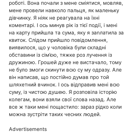
роботі. Вона почали з мене сміятися, мовляв,
мене провели навколо пальця, як маленьку
дівчинку. Я ніяк не реагувала на їхні
коментарі. І ось минув рік із тієї події, і мені
на карту прийшла та сума, яку я заnлатила за
квиток. Слідом прийшло повідомлення,
виявилося, що у чоловіка були складні
обставини із сім’єю, тяжке роз лучення із
дружиною. Грошей дуже не вистачало, тому
не було змоги скинути всю су му одразу. Але
він написав, що постійно думав про той
шляхетний вчинок. І ось відправив мені всю
суму, із чистою душею. Я розповіла історію
колегам, вони взяли свої слова назад. Але
все ж таки мені пощастило: зараз рідко коли
можна зустріти таких чесних людей.
Advertisements