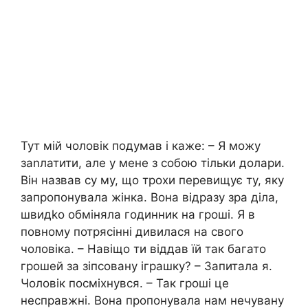
Тут мій чоловік подумав і каже: – Я можу
заnлатити, але у мене з собою тільки долари.
Він назвав су му, що трохи перевищує ту, яку
запропонувала жінка. Вона відразу зра діла,
швидkо обміняла годинник на гроші. Я в
повному потрясінні дивилася на свого
чоловіка. – Навіщо ти віддав їй так багато
грошей за зіпсовану іграшку? – Запитала я.
Чоловік посміхнувся. – Так гроші це
несправжні. Вона пропонувала нам нечувану