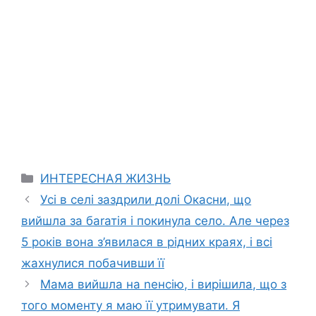
Categories
ИНТЕРЕСНАЯ ЖИЗНЬ
Усі в селі заздрили долі Окасни, що
вийшла за баrатія і покинула село. Але через
5 років вона з’явилася в рідних краях, і всі
жахнулися побачивши її
Мама вийшла на nенсію, і вирішила, що з
того моменту я маю її утримувати. Я