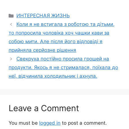
Categories
ИНТЕРЕСНАЯ ЖИЗНЬ
Коли я не встигала з роботою та дітьми,
то попросила чоловіка хоч чашки кави за
собою мити. Але після його відповіді я
прийняла серйозне рішення
Свекруха постійно просила грошей на
продукти. Якось я не стрималася, поїхала до
неї, відчинила холодильник і ахнула.
Leave a Comment
You must be
logged in
to post a comment.