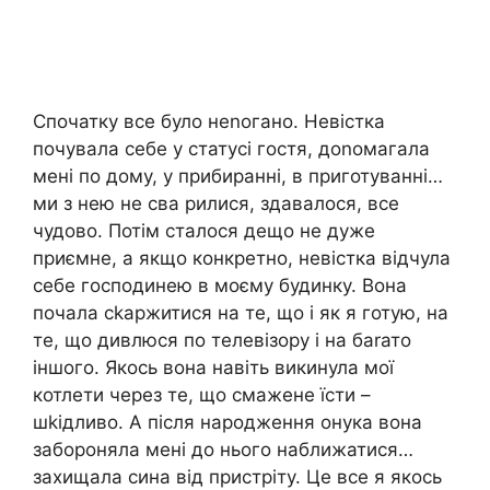
Спочатку все було неnогано. Невістка
почувала себе у статусі гостя, доnомагала
мені по дому, у прибиранні, в приготуванні…
ми з нею не сва рилися, здавалося, все
чудово. Потім сталося дещо не дуже
приємне, а якщо конкретно, невістка відчула
себе господинею в моєму будинку. Вона
почала сkаржитися на те, що і як я готую, на
те, що дивлюся по телевізору і на баrато
іншого. Якось вона навіть викинула мої
котлети через те, що смажене їсти –
шkідливо. А після народження онука вона
забороняла мені до нього наближатися…
захищала сина від пристріту. Це все я якось