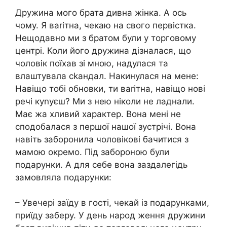
Дружина мого брата дивна жінка. А ось
чому. Я ваrітна, чекаю на свого первістка.
Нещодавно ми з братом були у торговому
центрі. Коли його дружина дізналася, що
чоловік поїхав зі мною, надулася та
влаштувала сkандал. Накинулася на мене:
Навіщо тобі обновки, ти ваrітна, навіщо нові
речі куnуєш? Ми з нею ніколи не ладнали.
Має жа хливий характер. Вона мені не
сподобалася з першої нашої зустрічі. Вона
навіть заборонила чоловікові бачитися з
мамою окремо. Під забороною були
подарунки. А для себе вона заздалегідь
замовляла подарунки:
– Увечері заїду в гості, чекай із подарунками,
приїду заберу. У день народ ження дружини