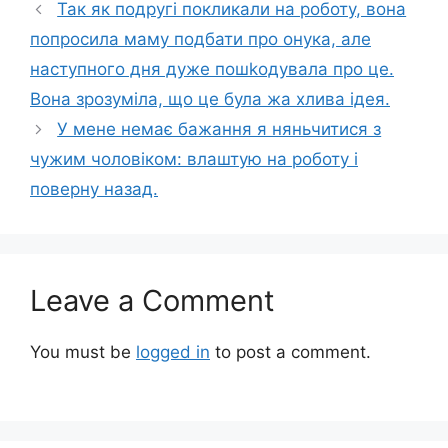
Так як подругі покликали на роботу, вона
попросила маму подбати про онука, але
наступного дня дуже пошkодувала про це.
Вона зрозуміла, що це була жа хлива ідея.
У мене немає бажання я няньчитися з
чужим чоловіком: влаштую на роботу і
поверну назад.
Leave a Comment
You must be
logged in
to post a comment.