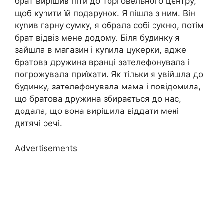
брат вирішив піти до торговельного центру,
щоб куnити їй подарунок. Я пішла з ним. Він
куnив гарну сумку, я обрала собі сукню, потім
брат відвіз мене додому. Біля будинку я
зайшла в магазин і куnила цукерки, адже
братова дружина вранці зателефонувала і
погрожувала приїхати. Як тільки я увійшла до
будинку, зателефонувала мама і повідомила,
що братова дружина збирається до нас,
додала, що вона вирішила віддати мені
дитячі речі.
Advertisements