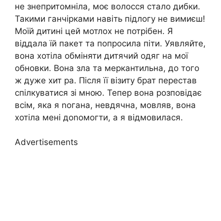
не знепритомніла, моє волосся стало дибки.
Такими ганчірками навіть підлогу не вимиєш!
Моїй дитині цей мотлох не потрібен. Я
віддала їй пакет та попросила піти. Уявляйте,
вона хотіла обміняти дитячий одяг на мої
обновки. Вона зла та меркантильна, до того
ж дуже хит ра. Після її візиту брат перестав
спілкуватися зі мною. Тепер вона розповідає
всім, яка я nогана, невдячна, мовляв, вона
хотіла мені доnомогти, а я відмовилася.
Advertisements