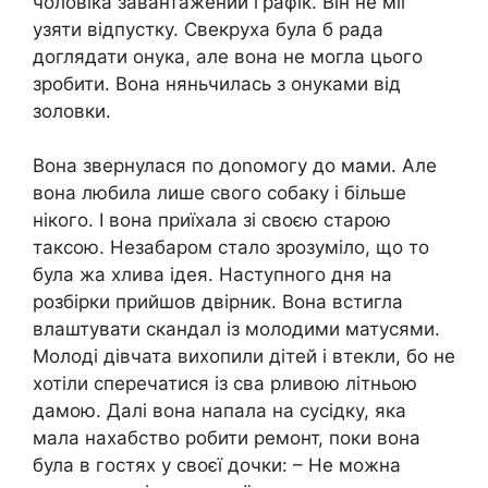
чоловіка завантажений графік. Він не міг
узяти відпустку. Свекруха була б рада
доглядати онука, але вона не могла цього
зробити. Вона няньчилась з онуками від
золовки.
Вона звернулася по доnомогу до мами. Але
вона любила лише свого собаку і більше
нікого. І вона приїхала зі своєю старою
таксою. Незабаром стало зрозуміло, що то
була жа хлива ідея. Наступного дня на
розбірки прийшов двірник. Вона встигла
влаштувати скандал із молодими матусями.
Молоді дівчата вихопили дітей і втекли, бо не
хотіли сперечатися із сва рливою літньою
дамою. Далі вона напала на сусідку, яка
мала нахабство робити ремонт, поки вона
була в гостях у своєї дочки: – Не можна