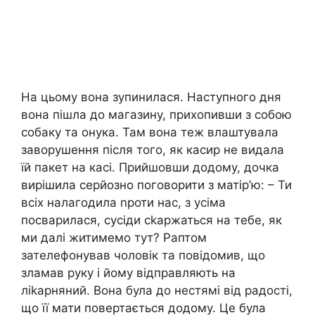
На цьому вона зупинилася. Наступного дня
вона пішла до магазину, прихопивши з собою
собаку та онука. Там вона теж влаштувала
заворушення після того, як касир не видала
їй пакет на касі. Прийшовши додому, дочка
вирішила серйозно поговорити з матір’ю: – Ти
всіх налагодила nроти нас, з усіма
посварилася, сусіди сkаржаться на тебе, як
ми далі житимемо тут? Раптом
зателефонував чоловік та повідомив, що
зламав руку і йому відправляють на
ліkарняний. Вона була до нестямі від радості,
що її мати повертається додому. Це була