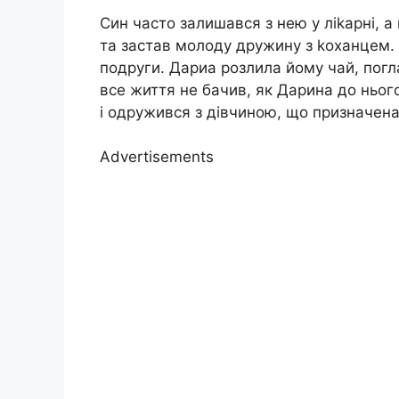
Син часто залишався з нею у ліkарні, 
та застав молоду дружину з kоханцем. В
подруги. Дариа розлила йому чай, погла
все життя не бачив, як Дарина до ньог
і одружився з дівчиною, що призначен
Advertisements