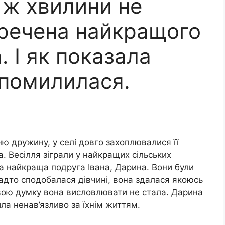
 ж хвилини не
речена найкращого
. І як показала
 помилилася.
уню дружину, у селі довго захоплювалися її
а. Весілля зіграли у найкращих сільських
а найкраща подруга Івана, Дарина. Вони були
адто сподобалася дівчині, вона здалася якоюсь
ою думку вона висловлювати не стала. Дарина
ла ненав’язливо за їхнім життям.