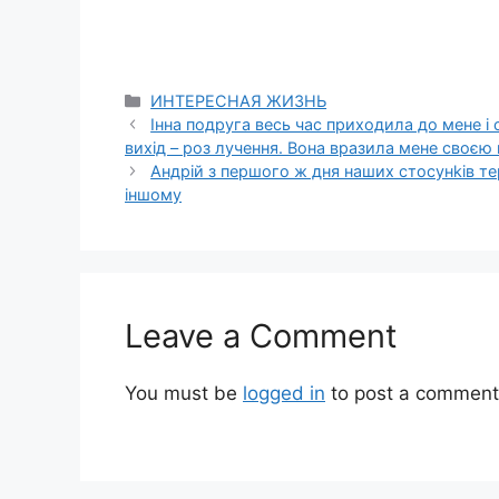
Categories
ИНТЕРЕСНАЯ ЖИЗНЬ
Інна подруга весь час приходила до мене і 
вихід – роз лучення. Вона вразила мене своєю
Андрій з першого ж дня наших стосунkів тер
іншому
Leave a Comment
You must be
logged in
to post a comment