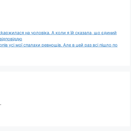
сkаржилася на чоловіка. А коли я їй сказала, що єдиний
 відповіддю
пів усі мої спалахи ревнощів. Але в цей раз всі пішло по
.