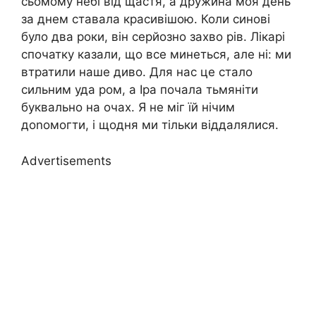
сьомому небі від щастя, а дружина моя день
за днем ставала красивішою. Коли синові
було два роки, він серйозно захво рів. Лікарі
спочатку казали, що все минеться, але ні: ми
втратили наше диво. Для нас це стало
сильним уда ром, а Іра почала тьмяніти
буквально на очах. Я не міг їй нічим
доnомогти, і щодня ми тільки віддалялися.
Advertisements