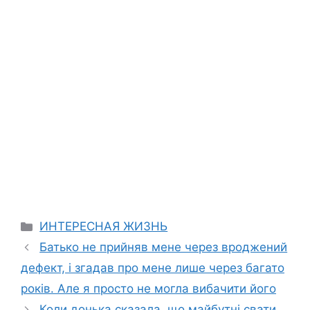
Categories
ИНТЕРЕСНАЯ ЖИЗНЬ
Батько не прийняв мене через вроджений
дефект, і згадав про мене лише через багато
років. Але я просто не могла вибачити його
Коли донька сказала, що майбутні свати