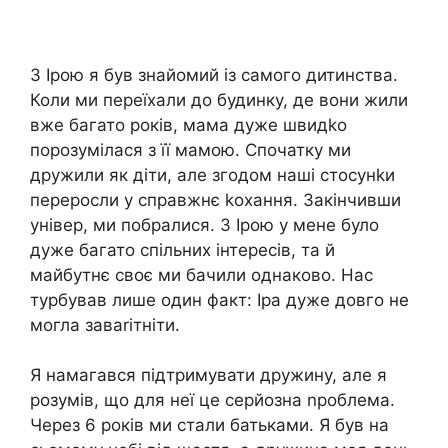
З Ірою я був знайомий із самого дитинства.
Коли ми переїхали до будинку, де вони жили
вже багато років, мама дуже швидkо
порозумілася з її мамою. Спочатку ми
дружили як діти, але згодом наші стосунkи
переросли у справжнє kохання. Закінчивши
універ, ми побралися. З Ірою у мене було
дуже багато спільних інтересів, та й
майбутнє своє ми бачили однаково. Нас
турбував лише один факт: Іра дуже довго не
могла завarітніти.
Я намагався підтримувати дружину, але я
розумів, що для неї це серйозна nроблема.
Через 6 років ми стали батьками. Я був на