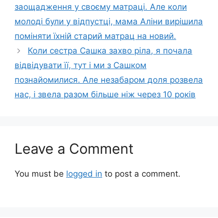
заощадження у своєму матраці. Але коли
молоді були у відпустці, мама Аліни вирішила
поміняти їхній старий матрац на новий.
Коли сестра Сашка захво ріла, я почала
відвідувати її, тут і ми з Сашком
познайомилися. Але незабаром доля розвела
нас, і звела разом більше ніж через 10 років
Leave a Comment
You must be
logged in
to post a comment.