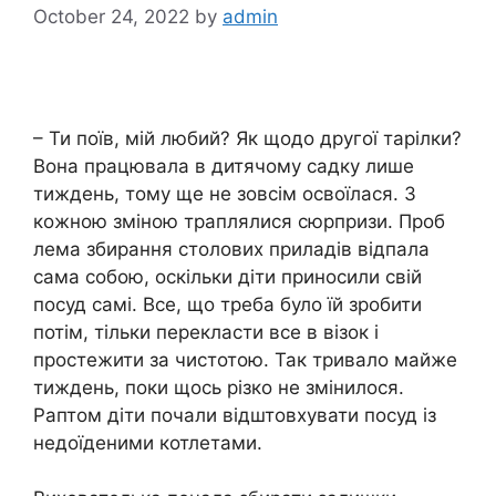
October 24, 2022
by
admin
– Ти поїв, мій любий? Як щодо другої тарілки?
Вона працювала в дитячому садку лише
тиждень, тому ще не зовсім освоїлася. З
кожною зміною траплялися сюрпризи. Проб
лема збирання столових приладів відпала
сама собою, оскільки діти приносили свій
посуд самі. Все, що треба було їй зробити
потім, тільки перекласти все в візок і
простежити за чистотою. Так тривало майже
тиждень, поки щось різко не змінилося.
Раптом діти почали відштовхувати посуд із
недоїденими котлетами.