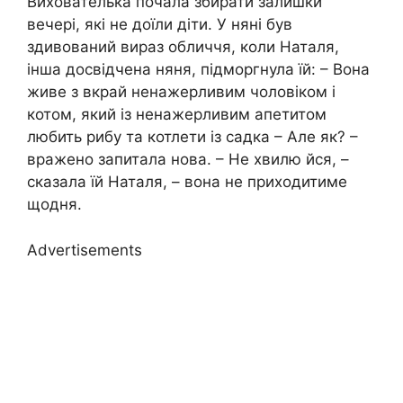
Вихователька почала збирати залишки
вечері, які не доїли діти. У няні був
здивований вираз обличчя, коли Наталя,
інша досвідчена няня, підморгнула їй: – Вона
живе з вкрай ненажерливим чоловіком і
котом, який із ненажерливим апетитом
любить рибу та котлети із садка – Але як? –
вражено запитала нова. – Не хвилю йся, –
сказала їй Наталя, – вона не приходитиме
щодня.
Advertisements