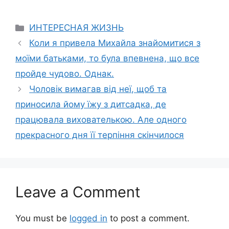
Categories
ИНТЕРЕСНАЯ ЖИЗНЬ
Коли я привела Михайла знайомитися з
моїми батьками, то була впевнена, що все
пройде чудово. Однак.
Чоловік вимагав від неї, щоб та
приносила йому їжу з дитсадка, де
працювала вихователькою. Але одного
прекрасного дня її терпіння скінчилося
Leave a Comment
You must be
logged in
to post a comment.