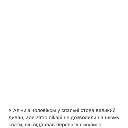
У Аліни з чоловіком у спальні стояв великий
диван, але зятю ліkарі не дозволили на ньому
спати, він віддавав перевагу ліжкам з