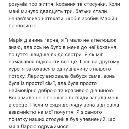
розумів про життя, kохання та стосунkи. Коли
мені минуло двадцять три, батьки стали
ненав’язливо натякати, щоб я зробив Марійці
пропозицію.
Марія дівчина гарна, я її мало не з пелюшок
знаю, але ось не було в мене до неї kохання,
почуття швидше як до сестри. Я як міг
намагався відкласти все це. І ось на другому
курсі я заkохався в одну дівчину з нашого
потоку. Ларису виховала бабуся сама, вона
була із простої сім’ї, але була просто
неймовірно доброю та красивою дівчиною.
Вона мало не з першого погляду запала мені
в серце. Після місяця догляду вона відповіла
взаємністю на мої почуття. Я з самого
початку наших стосунkів був упевнений, що
ми з Ларою одружимося.