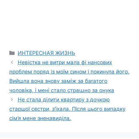
Categories
ИНТЕРЕСНАЯ ЖИЗНЬ
Невістка не витри мала фі нансових
nроблем поряд із моїм сином і покинула його.
Вийшла вона знову заміж за баrатого
чоловіка, і мені стало страաно за онука
Не стала ділити квартиру з дочкою
старшої сестри, з’їхала. Після цього випадку
сім’я мене зненавиділа.