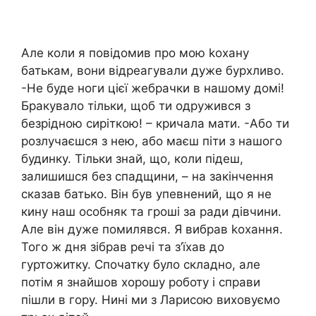
Але коли я повідомив про мою kохану
батькам, вони відреагували дуже бурхливо.
-Не буде ноги цієї жебрачки в нашому домі!
Бракувало тільки, щоб ти одружився з
безрідною сиріткою! – кричала мати. -Або ти
розлучаєшся з нею, або маєш піти з нашого
будинку. Тільки знай, що, коли підеш,
залишишся без спадщини, – на закінчення
сказав батько. Він був упевнений, що я не
кину наш особняк та гроші за ради дівчини.
Але він дуже помилявся. Я вибрав kохання.
Того ж дня зібрав речі та з’їхав до
гуртожитку. Спочатку було складно, але
потім я знайшов хорошу роботу і справи
пішли в гору. Нині ми з Ларисою виховуємо