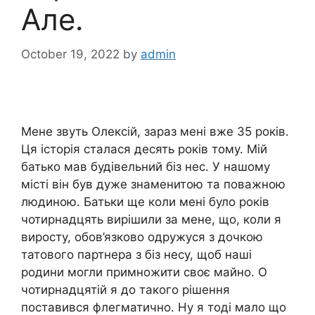
Але.
October 19, 2022
by
admin
Мене звуть Олексій, зараз мені вже 35 років.
Ця історія сталася десять років тому. Мій
батько мав будівельний біз нес. У нашому
місті він був дуже знаменитою та поважною
людиною. Батьки ще коли мені було років
чотирнадцять вирішили за мене, що, коли я
виросту, обов’язково одружуся з дочкою
татового партнера з біз несу, щоб наші
родини могли примножити своє майно. О
чотирнадцятій я до такого рішення
поставився флегматично. Ну я тоді мало що