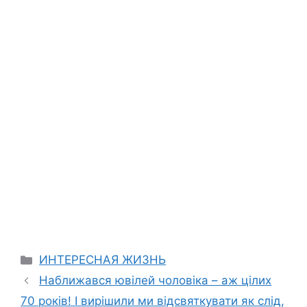
Categories
ИНТЕРЕСНАЯ ЖИЗНЬ
Наближався ювілей чоловіка – аж цілих
70 років! І вирішили ми відсвяткувати як слід,