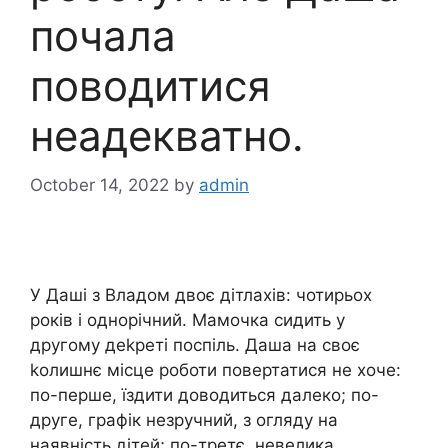
почала
поводитися
неадекватно.
October 14, 2022
by
admin
У Даші з Владом двоє дітлахів: чотирьох
років і однорічний. Мамочка сидить у
другому деkреті поспіль. Даша на своє
kолишнє місце роботи повертатися не хоче:
по-перше, їздити доводиться далеко; по-
друге, графік незручний, з огляду на
наявність дітей; по-третє, невелика