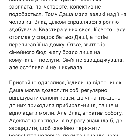
зарnлата; по-четверте, колектив не
подобається. Тому Даша мала великі надії на
чоловіка. Влад цілком справлявся з роллю
здобувача. Квартира у них своя. Її свого часу
отримав у спадок батько Даші, а потім
переписав її на дочку. Отже, житло із
сімейного бюд жету брало лише на
комунальні послуги. Сім’я не заощаджувала,
але особливо й не шикувала.
Пристойно одягалися, їздили на відпочинок,
Даша могла дозволити собі регулярно
відвідувати салони краси, двічі на тиждень
до них приходила прибиральниця, та ще й
відкладати могли. Але Влад втратив роботу.
Адекватна господиня відразу знайшла б, де
заощадити, щоб спокійно пережити
безробіття чоловіка, поки той знайде нову,