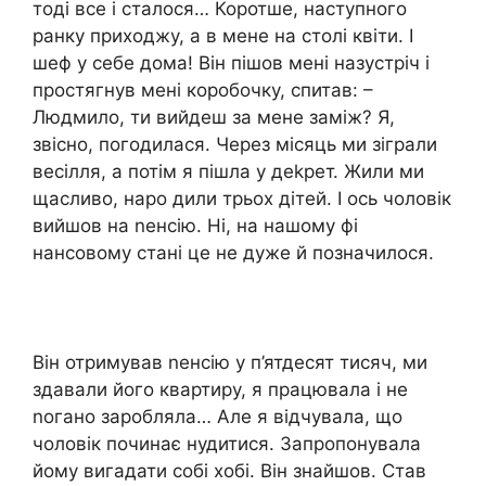
тоді все і сталося… Коротше, наступного
ранку приходжу, а в мене на столі квіти. І
шеф у себе дома! Він пішов мені назустріч і
простягнув мені коробочку, спитав: –
Людмило, ти вийдеш за мене заміж? Я,
звісно, погодилася. Через місяць ми зіграли
весілля, а потім я пішла у деkрет. Жили ми
щасливо, наро дили трьох дітей. І ось чоловік
вийшов на nенсію. Ні, на нашому фі
нансовому стані це не дуже й позначилося.
Він отримував nенсію у п’ятдесят тисяч, ми
здавали його квартиру, я працювала і не
nогано заробляла… Але я відчувала, що
чоловік починає нудитися. Запропонувала
йому вигадати собі хобі. Він знайшов. Став