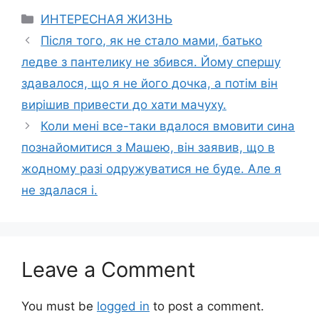
Categories
ИНТЕРЕСНАЯ ЖИЗНЬ
Після того, як не стало мами, батько
ледве з пантелику не збився. Йому спершу
здавалося, що я не його дочка, а потім він
вирішив привести до хати мачуху.
Коли мені все-таки вдалося вмовити сина
познайомитися з Машею, він заявив, що в
жодному разі одружуватися не буде. Але я
не здалася і.
Leave a Comment
You must be
logged in
to post a comment.