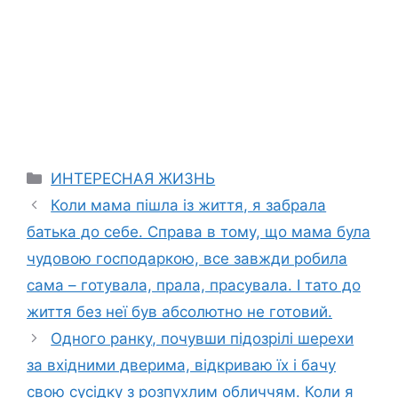
Categories
ИНТЕРЕСНАЯ ЖИЗНЬ
Коли мама пішла із життя, я забрала
батька до себе. Справа в тому, що мама була
чудовою господаркою, все завжди робила
сама – готувала, прала, прасувала. І тато до
життя без неї був абсолютно не готовий.
Одного ранку, почувши підозрілі шерехи
за вхідними дверима, відкриваю їх і бачу
свою сусідку з розпухлим обличчям. Коли я