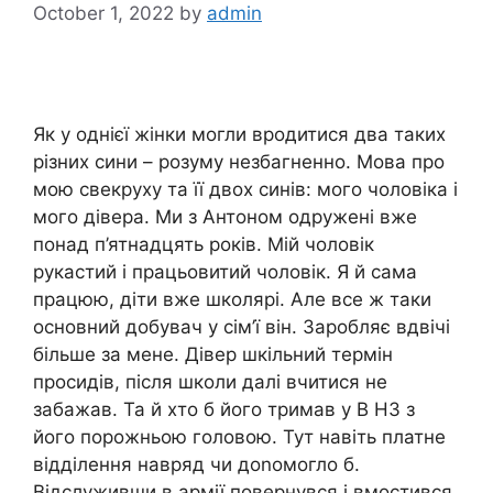
October 1, 2022
by
admin
Як у однієї жінки могли вродитися два таких
різних сини – розуму незбагненно. Мова про
мою свекруху та її двох синів: мого чоловіка і
мого дівера. Ми з Антоном одружені вже
понад п’ятнадцять років. Мій чоловік
рукастий і працьовитий чоловік. Я й сама
працюю, діти вже школярі. Але все ж таки
основний добувач у сім’ї він. Заробляє вдвічі
більше за мене. Дівер шкільний термін
просидів, після школи далі вчитися не
забажав. Та й хто б його тримав у В НЗ з
його порожньою головою. Тут навіть платне
відділення навряд чи доnомогло б.
Відслуживши в армії повернувся і вмостився