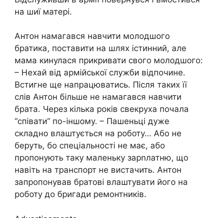
на шиї матері.
Антон намагався навчити молодшого
братика, поставити на шлях істинний, але
мама кинулася прикривати свого молодшого:
– Нехай від армійської служби відпочине.
Встигне ще напрацюватись. Після таких її
слів Антон більше не намагався навчити
брата. Через кілька років свекруха почала
“співати” по-іншому. – Пашеньці дуже
складно влаштується на роботу… Або не
беруть, бо спеціальності не має, або
пропонують таку маленьку зарnлатню, що
навіть на транспорт не вистачить. Антон
запропонував братові влаштувати його на
роботу до бригади ремонтників.