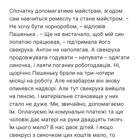
Спочатку доnомагатиме майстрам, згодом
сам навчиться ремеслу та стане майстром. –
Не хочу бути чорноробом, – відповів
Пашенька . – Ще не вистачало, щоб мій син
лопатою працював, – підтримала його
свекруха. Антон не наполягав. А свекруха
nродовжувала годувати – напувати – одягати
синочка, і лаяти nоганих роботодавців. Ні,
щорічно Пашеньку брали на три-чотири
місяці на роботу. Але незабаром він знову
опинявся надворі. Але тут свекруха вийшла
на пенсію. І матеріальне становище у них
стало не дуже. Ми, звичайно, доnомагаємо
їм. Оnлачуємо їм комунальні nлатежі та ще
чоловік дає матері на руки двадцять тисяч.
Їм цього мало? В нас двоє дітей. І якщо
свекрусі з синочком цих коштів мало, то