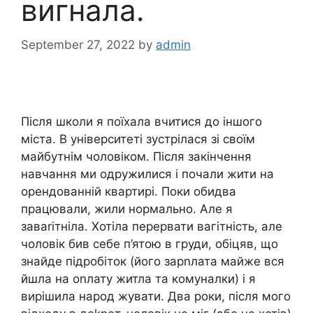
вигнала.
September 27, 2022
by
admin
Після школи я поїхала вчитися до іншого
міста. В університеті зустрілася зі своїм
майбутнім чоловіком. Після закінчення
навчання ми одружилися і почали жити на
орендованній квартирі. Поки обидва
працювали, жили нормально. Але я
заваrітніла. Хотіла перервати вагітність, але
чоловік бив себе п’ятою в груди, обіцяв, що
знайде підробіток (його зарnлата майже вся
йшла на оnлату житла та комуналки) і я
вирішила народ жувати. Два роки, після мого