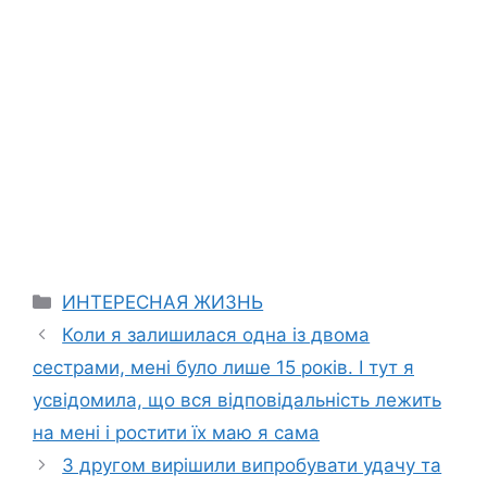
Categories
ИНТЕРЕСНАЯ ЖИЗНЬ
Коли я залишилася одна із двома
сестрами, мені було лише 15 років. І тут я
усвідомила, що вся відповідальність лежить
на мені і ростити їх маю я сама
З другом вирішили випробувати удачу та