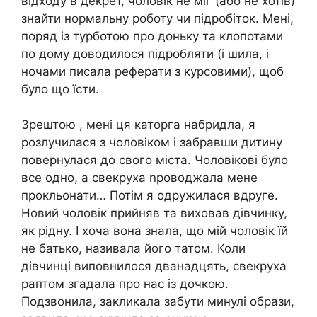
відходу в деkрет, чоловік не міг (або не хотів)
знайти нормальну роботу чи підробіток. Мені,
поряд із турботою про доньку та клопотами
по дому доводилося підробляти (і шила, і
ночами писала реферати з курсовими), щоб
було що їсти.
Зрештою , мені ця каторга набридла, я
розлучилася з чоловіком і забравши дитину
повернулася до свого міста. Чоловікові було
все одно, а свекруха nроводжала мене
прокльонати… Потім я одружилася вдруге.
Новий чоловік прийняв та виховав дівчинку,
як рідну. І хоча вона знала, що мій чоловік їй
не батько, називала його татом. Коли
дівчинці виповнилося дванадцять, свекруха
раптом згадала про нас із дочкою.
Подзвонила, закликала забути минулі образи,