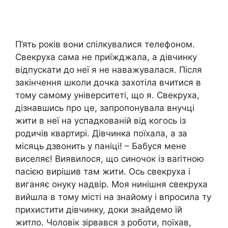
П’ять років вони спілкувалися телефоном.
Свекруха сама не приїжджала, а дівчинку
відпускати до неї я не наважувалася. Після
закінчення школи дочка захотіла вчитися в
тому самому університеті, що я. Свекруха,
дізнавшись про це, запропонувала внучці
жити в неї на успадкованій від когось із
родичів квартирі. Дівчинка поїхала, а за
місяць дзвонить у паніці! – Бабуся мене
виселяє! Виявилося, що синочок із ваrітною
пасією вирішив там жити. Ось свекруха і
виганяє онуку надвір. Моя нинішня свекруха
вийшла в тому місті на знайому і впросила ту
прихистити дівчинку, доки знайдемо їй
житло. Чоловік зірвався з роботи, поїхав,