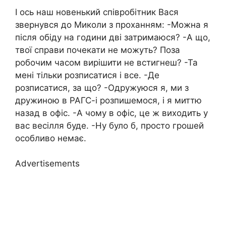
І ось наш новенький співробітник Вася
звернувся до Миколи з проханням: -Можна я
після обіду на години дві затримаюся? -А що,
твої справи почекати не можуть? Поза
робочим часом вирішити не встигнеш? -Та
мені тільки розписатися і все. -Де
розписатися, за що? -Одружуюся я, ми з
дружиною в РАГС-і розпишемося, і я миттю
назад в офіс. -А чому в офіс, це ж виходить у
вас весілля буде. -Ну було б, просто грошей
особливо немає.
Advertisements