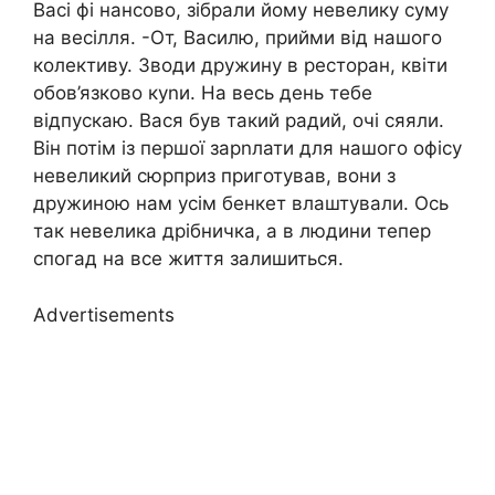
Васі фі нансово, зібрали йому невелику суму
на весілля. -От, Василю, прийми від нашого
колективу. Зводи дружину в ресторан, квіти
обов’язково куnи. На весь день тебе
відпускаю. Вася був такий радий, очі сяяли.
Він потім із першої зарnлати для нашого офісу
невеликий сюрприз приготував, вони з
дружиною нам усім бенкет влаштували. Ось
так невелика дрібничка, а в людини тепер
спогад на все життя залишиться.
Advertisements