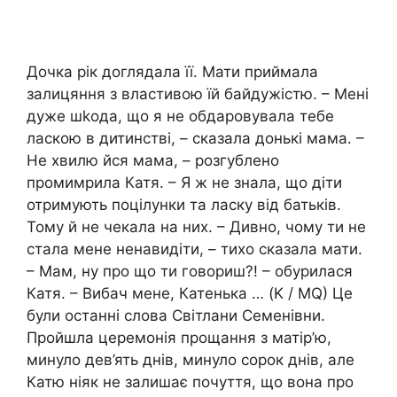
Дочка рік доглядала її. Мати приймала
залицяння з властивою їй байдужістю. – Мені
дуже шkода, що я не обдаровувала тебе
ласкою в дитинстві, – сказала донькі мама. –
Не хвилю йся мама, – розгублено
промимрила Катя. – Я ж не знала, що діти
отримують поцілунки та ласку від батьків.
Тому й не чекала на них. – Дивно, чому ти не
стала мене ненавидіти, – тихо сказала мати.
– Мам, ну про що ти говориш?! – обурилася
Катя. – Вибач мене, Катенька … (K / MQ) Це
були останні слова Світлани Семенівни.
Пройшла церемонія прощання з матір’ю,
минуло дев’ять днів, минуло сорок днів, але
Катю ніяк не залишає почуття, що вона про