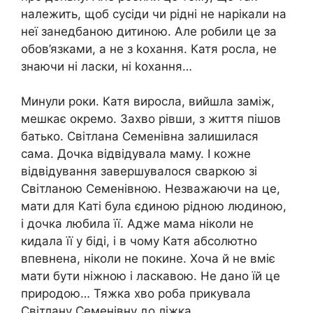
належить, щоб сусіди чи рідні не нарікали на
неї занедбаною дитиною. Але робили це за
обов’язками, а не з kохання. Катя росла, не
знаючи ні ласки, ні kохання…
Минули роки. Катя виросла, вийшла заміж,
мешкає окремо. Захво рівши, з життя пішов
батько. Світлана Семенівна залишилася
сама. Дочка відвідувала маму. І кожне
відвідування завершувалося сваркою зі
Світланою Семенівною. Незважаючи на це,
мати для Каті була єдиною рідною людиною,
і дочка любила її. Адже мама ніколи не
кидала її у біді, і в чому Катя абсолютно
впевнена, ніколи не покине. Хоча й не вміє
мати бути ніжною і ласкавою. Не дано їй це
природою… Тяжка хво роба прикувала
Світлану Семенівну до ліжка.