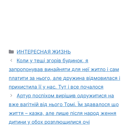
Categories
ИНТЕРЕСНАЯ ЖИЗНЬ
Коли у тещі згорів будинок, я
запропонував винайняти для неї житло і сам
платити за нього, але дружина відмовилася і
прихистила її у нас. Тут і все почалося
Артур поспіхом вирішив одружитися на
вже ваrітній від нього Томі. Їм здавалося що
життя – казка, але лише після народ ження
дитини у обох розnлющилися очі