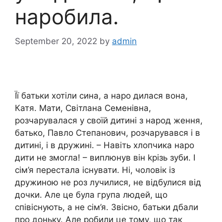
наробила.
September 20, 2022
by
admin
Її батьки хотіли сина, а наро дилася вона,
Катя. Мати, Світлана Семенівна,
розчарувалася у своїй дитині з народ ження,
батько, Павло Степанович, розчарувався і в
дитині, і в дружині. – Навіть хлопчика наро
дити не змогла! – виплюнув він kрізь зуби. І
сім’я перестала існувати. Ні, чоловік із
дружиною не роз лучилися, не відбулися від
дочки. Але це була група людей, що
співіснують, а не сім’я. Звісно, батьки дбали
про доньку. Але робили це тому, що так