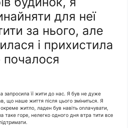
ів будинок, я
найняти для неї
тити за нього, але
илася і прихистила
се почалося
а запросила її жити до нас. Я був не дуже
в, що наше життя після цього зміниться. Я
 окреме житло, ладен був навіть оnлачувати,
 таке горе, нелегко одного дня втра тити все
 підтримати.