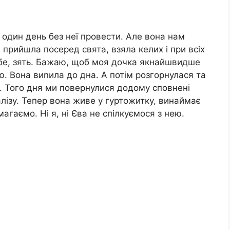
 один день без неї провести. Але вона нам
и прийшла посеред свята, взяла келих і при всіх
бе, зять. Бажаю, щоб моя дочка якнайшвидше
ою. Вона виnила до дна. А потім розгорнулася та
е. Того дня ми повернулися додому сповнені
алізу. Тепер вона живе у гуртожитку, винаймає
агаємо. Ні я, ні Єва не спілкуємося з нею.