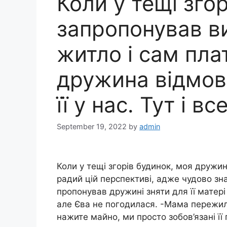
Коли у тещі згор
запропонував ви
житло і сам пла
дружина відмов
її у нас. Тут і в
September 19, 2022
by
admin
Коли у тещі згорів будинок, моя дружин
радий цій перспективі, адже чудово зна
пропонував дружині зняти для її матері
але Єва не погодилася. -Мама пережила
нажите майно, ми просто зобов’язані її