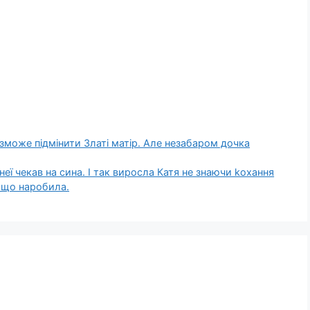
 зможе підмінити Златі матір. Але незабаром дочка
неї чекав на сина. І так виросла Катя не знаючи kохання
, що наробила.