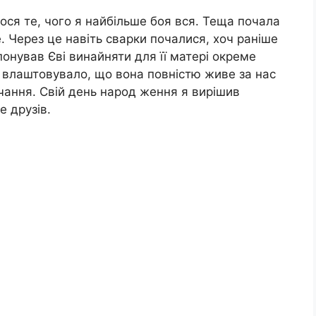
ося те, чого я найбільше боя вся. Теща почала
 Через це навіть сварки почалися, хоч раніше
понував Єві винайняти для її матері окреме
Її влаштовувало, що вона повністю живе за нас
рчання. Свій день народ ження я вирішив
е друзів.