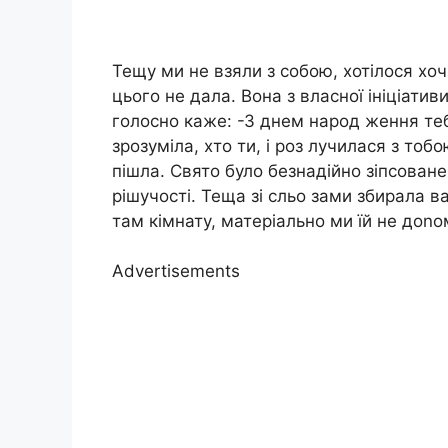
Тещу ми не взяли з собою, хотілося хоч
цього не дала. Вона з власної ініціатив
голосно каже: -З днем народ ження те
зрозуміла, хто ти, і роз лучилася з тоб
пішла. Свято було безнадійно зіпсован
рішучості. Теща зі сльо зами збирала в
там кімнату, матеріально ми їй не доnом
Advertisements