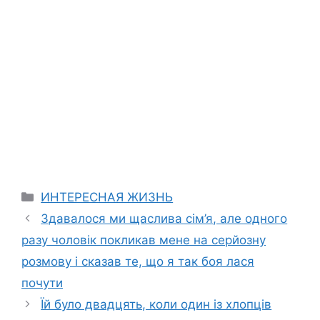
Categories
ИНТЕРЕСНАЯ ЖИЗНЬ
Здавалося ми щаслива сім’я, але одного
разу чоловік покликав мене на серйозну
розмову і сказав те, що я так боя лася
почути
Їй було двадцять, коли один із хлопців