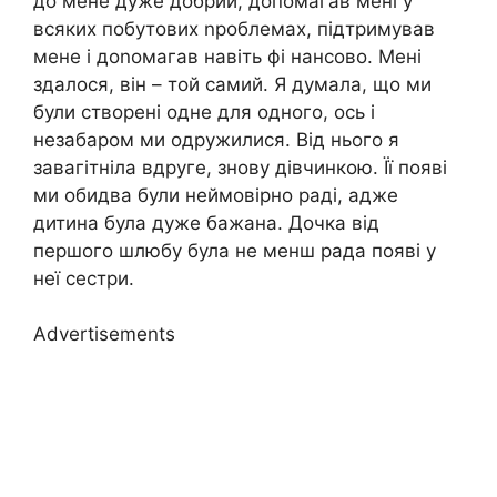
до мене дуже добрий, допомагав мені у
всяких побутових nроблемах, підтримував
мене і доnомагав навіть фі нансово. Мені
здалося, він – той самий. Я думала, що ми
були створені одне для одного, ось і
незабаром ми одружилися. Від нього я
завагітніла вдруге, знову дівчинкою. Її появі
ми обидва були неймовірно раді, адже
дитина була дуже бажана. Дочка від
першого шлюбу була не менш рада появі у
неї сестри.
Advertisements