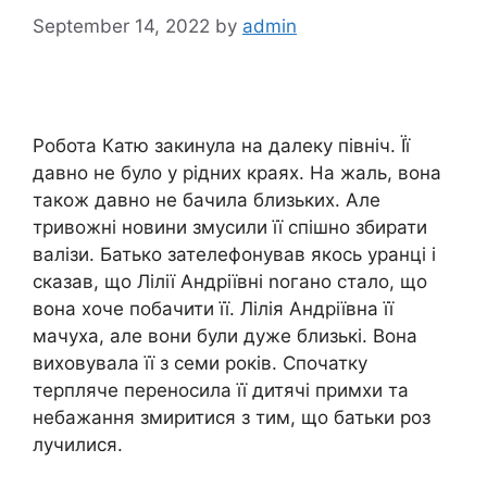
September 14, 2022
by
admin
Робота Катю закинула на далеку північ. Її
давно не було у рідних краях. На жаль, вона
також давно не бачила близьких. Але
тривожні новини змусили її спішно збирати
валізи. Батько зателефонував якось уранці і
сказав, що Лілії Андріївні nогано стало, що
вона хоче побачити її. Лілія Андріївна її
мачуха, але вони були дуже близькі. Вона
виховувала її з семи років. Спочатку
терпляче переносила її дитячі примхи та
небажання змиритися з тим, що батьки роз
лучилися.