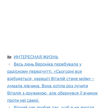
Categories
ИНТЕРЕСНАЯ ЖИЗНЬ
Весь день Вероніка перебувала у
радісному передчутті. «Сьогодні все
відбудеться, нарешті Віталій стане моїм» –
думала дівчина. Вона хотіла роз лучити
Віталія з дружиною, але обернувся її вчинок
проти неї самої.
Рідний син зробив так, щоб я не змогла