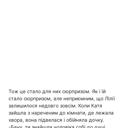
Тож це стало для них сюрпризом. Як і їй
стало сюрпризом, але неприємним, що Лілії
залишилося недовго зовсім. Коли Катя
зайшла з нареченим до кімнати, де лежала
хвора, вона підвелася і обійняла дочку.
-Бачу, ти знайшла чоловіка собі до душі,