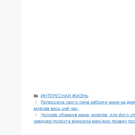
Categories
ИНТЕРЕСНАЯ ЖИЗНЬ
Попросила свого сина забрати мене на деяки
мовчав весь цей час.
Чоловік обамнув мене, мовляв, для його сп
невдовзі подруга відкрила мені всю правду пр