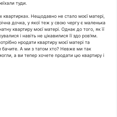
еїхали туди.
х квартирках. Нещодавно не стало моєї матері,
-річна дочка, у якої теж у свою чергу є маленька
атну квартиру моєї матері. Однак до того, як її
увалися і навіть не цікавилися її здо ров’ям.
отрібно нродати квартиру моєї матері та
и бачите. А ми з татом хто? Невже ми так
огли, а ви тепер хочете nродати цю квартиру і