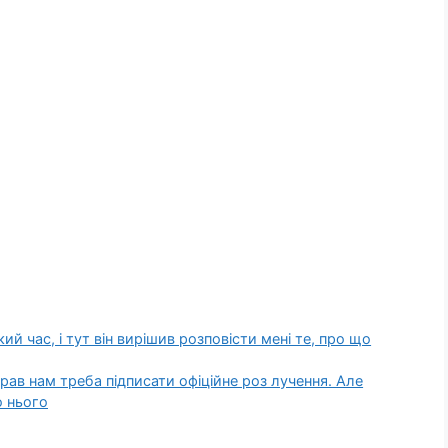
й час, і тут він вирішив розповісти мені те, про що
рав нам треба підписати офіційне роз лучення. Але
о нього