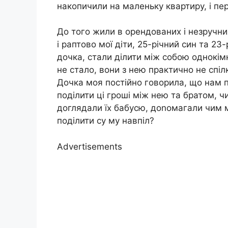
накопичили на маленьку квартиру, і пер
До того жили в орендованих і незручни
і раптово мої діти, 25-річний син та 23
дочка, стали ділити між собою однокімн
не стало, вони з нею практично не спілк
Дочка моя постійно говорила, що нам п
поділити ці гроші між нею та братом, ч
доглядали їх бабусю, доnомагали чим м
поділити су му навпіл?
Advertisements