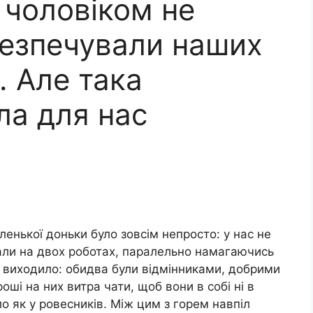
 чоловіком не
безпечували наших
. Але така
ла для нас
енької доньки було зовсім непросто: у нас не
али на двох роботах, паралельно намагаючись
е виходило: обидва були відмінниками, добрими
роші на них витра чати, щоб вони в собі ні в
ло як у ровесників. Між цим з горем навпіл