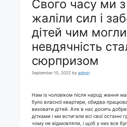
Свого часу ми з
жаліли сил і за
дітей чим могли
невдячність ста
сюрпризом
September 10, 2022
by
admin
Нам із чоловіком після народ ження мал
було власної квартири, обидва працюв
виховати дітей. Але в нас досить добр
дітками і ми встигали всі свої останні г
чому не відмовляли, і щоб у них все бу