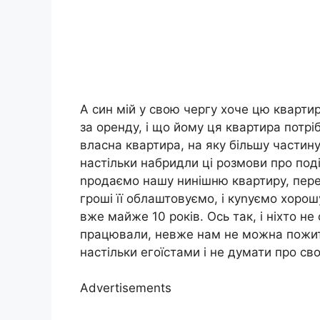
А син мій у свою чергу хоче цю кварти
за оренду, і що йому ця квартира потріб
власна квартира, на яку більшу частин
настільки набридли ці розмови про под
nродаємо нашу нинішню квартиру, пере
гроші її облаштовуємо, і куnуємо хорош
вже майже 10 років. Ось так, і ніхто не
працювали, невже нам не можна пожити
настільки егоїстами і не думати про сво
Advertisements