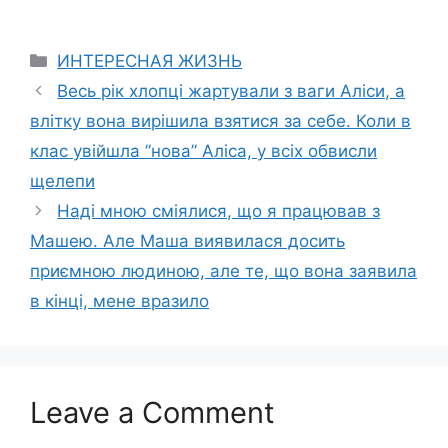
Categories
ИНТЕРЕСНАЯ ЖИЗНЬ
Весь рік хлопці жартували з ваги Аліси, а
влітку вона вирішила взятися за себе. Коли в
клас увійшла ”нова” Аліса, у всіх обвисли
щелепи
Наді мною сміялися, що я працював з
Машею. Але Маша виявилася досить
приємною людиною, але те, що вона заявила
в кінці, мене вразило
Leave a Comment